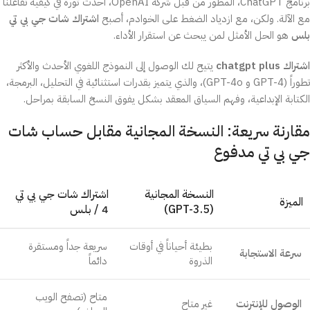
برنامج ChatGPT، المطور من قبل شركة OpenAI، أحدث ثورة في كيفية تفاعلنا
مع الآلة. ولكن، مع ازدياد الضغط على الخوادم، أصبح
اشتراك شات جي بي تي
بلس
هو الحل الأمثل لمن يبحث عن استقرار الأداء.
اشتراك chatgpt plus
يتيح لك الوصول إلى النموذج اللغوي الأحدث والأكثر
تطوراً (GPT-4 و GPT-4o)، والذي يتميز بقدرات استثنائية في التحليل، البرمجة،
الكتابة الإبداعية، وفهم السياق المعقد بشكل يفوق النسخ السابقة بمراحل.
مقارنة سريعة: النسخة المجانية مقابل حساب شات
جي بي تي مدفوع
النسخة المجانية
اشتراك شات جي بي تي
الميزة
(GPT-3.5)
4 / بلس
بطيئة أحياناً في أوقات
سريعة جداً ومستقرة
سرعة الاستجابة
الذروة
دائماً
متاح (تصفح الويب
الوصول للإنترنت
غير متاح