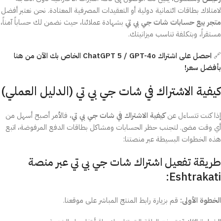
لامتلاك بطاقات ائتمانية دولية أو التعقيدات المصرفية المعتادة. نحن نعتبر أفضل
متجر بيع حسابات شات جي بي تي
بشهادة عملائنا، حيث نضمن لك حساباً آمناً،
مستقراً، وبتكلفة تناسب ميزانيتك.
🔗
احصل على اشتراك ChatGPT 5 / GPT-4o الخاص بك الآن من هنا
بأفضل سعر!
كيفية الاشتراك في شات جي بي تي (الدليل العملي)
إذا كنت تتساءل عن
كيفية الاشتراك في شات جي بي تي
، فالأمر أصبح أسهل من
أي وقت مضى. لتجنب حظر الحسابات ومشاكل بطاقات الدفع المرفوضة، اتبع
هذه الخطوات البسيطة عبر منصتنا:
طريقة تفعيل اشتراك شات جي بي تي عبر منصة
Eshtrakati:
الخطوة الأولى:
قم بزيارة رابط المنتج المباشر على موقعنا.