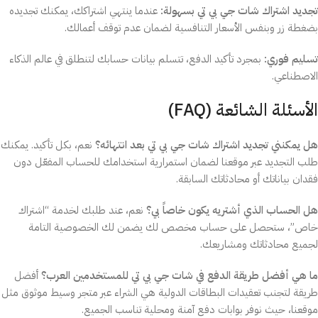
تجديد اشتراك شات جي بي تي بسهولة:
عندما ينتهي اشتراكك، يمكنك تجديده
بضغطة زر وبنفس الأسعار التنافسية لضمان عدم توقف أعمالك.
تسليم فوري:
بمجرد تأكيد الدفع، تتسلم بيانات حسابك لتنطلق في عالم الذكاء
الاصطناعي.
الأسئلة الشائعة (FAQ)
هل يمكنني تجديد اشتراك شات جي بي تي بعد انتهائه؟
نعم، بكل تأكيد. يمكنك
طلب التجديد عبر موقعنا لضمان استمرارية استخدامك للحساب المفعّل دون
فقدان بياناتك أو محادثاتك السابقة.
هل الحساب الذي أشتريه يكون خاصاً بي؟
نعم، عند طلبك لخدمة “اشتراك
خاص”، ستحصل على حساب مخصص لك يضمن لك الخصوصية التامة
لجميع محادثاتك ومشاريعك.
ما هي أفضل طريقة الدفع في شات جي بي تي للمستخدمين العرب؟
أفضل
طريقة لتجنب تعقيدات البطاقات الدولية هي الشراء عبر متجر وسيط موثوق مثل
موقعنا، حيث نوفر بوابات دفع آمنة ومحلية تناسب الجميع.