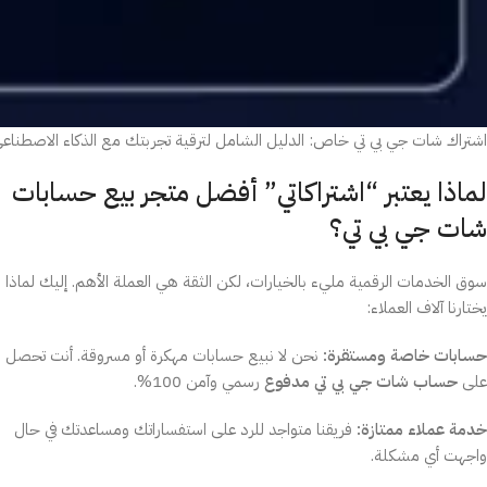
اشتراك شات جي بي تي خاص: الدليل الشامل لترقية تجربتك مع الذكاء الاصطناع
لماذا يعتبر “اشتراكاتي” أفضل متجر بيع حسابات
شات جي بي تي؟
سوق الخدمات الرقمية مليء بالخيارات، لكن الثقة هي العملة الأهم. إليك لماذا
يختارنا آلاف العملاء:
حسابات خاصة ومستقرة:
نحن لا نبيع حسابات مهكرة أو مسروقة. أنت تحصل
على
حساب شات جي بي تي مدفوع
رسمي وآمن 100%.
خدمة عملاء ممتازة:
فريقنا متواجد للرد على استفساراتك ومساعدتك في حال
واجهت أي مشكلة.