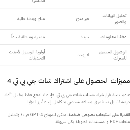
المباشر)
تحليل البيانات
غير متاح
متاح وبدقة عالية
والصور
دقة المعلومات
جيدة
ممتازة ومنطقية جداً
الوصول المسبق
أولوية الوصول لأحدث
لا يوجد
للميزات
التحديثات
مميزات الحصول على اشتراك شات جي بي تي 4
عندما تتخذ قرار
شراء حساب شات جي بي تي
، فإنك لا تدفع فقط مقابل “أداة
دردشة”، بل تستثمر في مساعد شخصي متكامل. إليك أبرز المزايا:
القدرة على استيعاب نصوص ضخمة:
يمكن لنموذج GPT-4 قراءة وتحليل
ملفات PDF والمستندات الطويلة بكل سهولة.