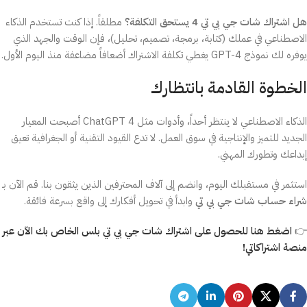
هل اشتراك شات جي بي تي 4 يستحق التكلفة؟
مطلقاً. إذا كنت تستخدم الذكاء
الاصطناعي في عملك (كتابة، برمجة، تصميم، تحليل)، فإن الوقت والجهد الذي
يوفره لك نموذج GPT-4 يغطي تكلفة الاشتراك أضعافاً مضاعفة منذ اليوم الأول.
الخطوة القادمة بانتظارك
الذكاء الاصطناعي لا ينتظر أحداً، وأدوات مثل ChatGPT 4 أصبحت المعيار
الجديد للتميز والإنتاجية في سوق العمل. لا تدع القيود التقنية أو الجغرافية تعيق
إبداعك وتطورك المهني.
استثمر في مستقبلك اليوم، وانضم إلى آلاف المحترفين الذين يثقون بنا. قم الآن بـ
شراء حساب شات جي بي تي
وابدأ في تحويل أفكارك إلى واقع بسرعة فائقة.
👉
اضغط هنا للحصول على اشتراك شات جي بي تي بلس الخاص بك الآن عبر
منصة اشتراكاتي!