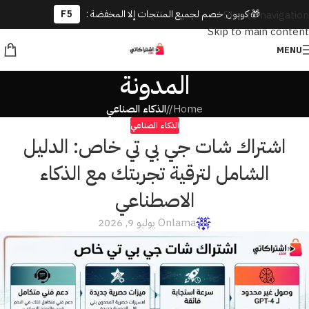
🎁 كوبون خصم لجميع المنتجات إلا المخفضة :
F5
Skip to navigation
Skip to main content
MENU
المدونة
Home
/
الذكاء الصناعي
الذكاء الصناعي
اشتراك شات جي بي تي خاص: الدليل
الشامل لترقية تجربتك مع الذكاء
الاصطناعي
lama
On يوليو 9, 2026