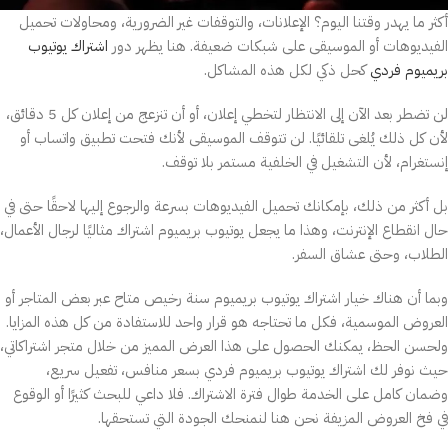
أكثر ما يهدر وقتنا اليوم؟ الإعلانات، والتوقفات غير الضرورية، ومحاولات تحميل
الفيديوهات أو الموسيقى على شبكات ضعيفة. هنا يظهر دور
اشتراك يوتيوب
بريميوم فردي
كحل ذكي لكل هذه المشاكل.
لن تضطر بعد الآن إلى الانتظار لتخطي إعلان، أو أن تنزعج من إعلان كل 5 دقائق،
لأن كل ذلك يُلغى تلقائيًا. لن تتوقف الموسيقى لأنك فتحت تطبيق واتساب أو
إنستغرام، لأن التشغيل في الخلفية مستمر بلا توقف.
بل أكثر من ذلك، بإمكانك تحميل الفيديوهات بسرعة والرجوع إليها لاحقًا حتى في
حال انقطاع الإنترنت، وهذا ما يجعل يوتيوب بريميوم اشتراك مثاليًا لرجال الأعمال،
الطلاب، وحتى عشاق السفر.
وبما أن هناك خيار اشتراك يوتيوب بريميوم سنة رخيص متاح عبر بعض المتاجر أو
العروض الموسمية، فكل ما تحتاجه هو قرار واحد للاستفادة من كل هذه المزايا.
ولحسن الحظ، يمكنك الحصول على هذا العرض المميز من خلال متجر اشتراكاتي،
حيث نوفر لك اشتراك يوتيوب بريميوم فردي بسعر منافس، تفعيل سريع،
وضمان كامل على الخدمة طوال فترة الاشتراك. فلا داعي للبحث كثيرًا أو الوقوع
في فخ العروض المزيفة نحن هنا لنمنحك الجودة التي تستحقها.