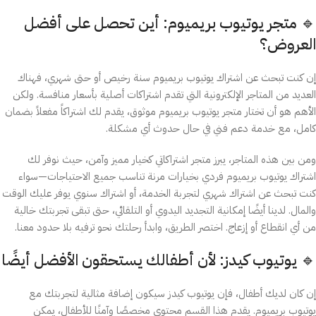
🔹 متجر يوتيوب بريميوم: أين تحصل على أفضل
العروض؟
إن كنت تبحث عن اشتراك يوتيوب بريميوم سنة رخيص أو حتى شهري، فهناك
العديد من المتاجر الإلكترونية التي تقدم اشتراكات أصلية بأسعار منافسة. ولكن
الأهم هو أن تختار متجر يوتيوب بريميوم موثوق، يقدم لك اشتراكاً مفعلاً بضمان
كامل، مع خدمة دعم فني في حال حدوث أي مشكلة.
ومن بين هذه المتاجر، يبرز متجر اشتراكاتي كخيار مميز وآمن، حيث نوفر لك
اشتراك يوتيوب بريميوم فردي بخيارات مرنة تناسب جميع الاحتياجات—سواء
كنت تبحث عن اشتراك شهري لتجربة الخدمة، أو اشتراك سنوي يوفر عليك الوقت
والمال. لدينا أيضًا إمكانية التجديد اليدوي أو التلقائي، حتى تبقى تجربتك خالية
من أي انقطاع أو إزعاج. اختصر الطريق، وابدأ رحلتك نحو ترفيه بلا حدود معنا.
🔹 يوتيوب كيدز: لأن أطفالك يستحقون الأفضل أيضًا
إن كان لديك أطفال، فإن يوتيوب كيدز سيكون إضافة مثالية لتجربتك مع
يوتيوب بريميوم. يقدم هذا القسم محتوى مخصصًا وآمنًا للأطفال، يمكن