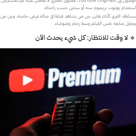
الوصول إلى YouTube Originals، محتوى حصري لا يحصل عليه غير المشتركين.
استخدام يوتيوب بريميوم سنه أو سنتين حسب راحتك.
ببساطة، الفرق كأنك تقارن بين من يشاهد فيلمًا في صالة عرض خاصة، وبين من
يحاول متابعة نفس الفيلم وسط زحام وضوضاء.
🔹 لا وقت للانتظار: كل شيء يحدث الآن