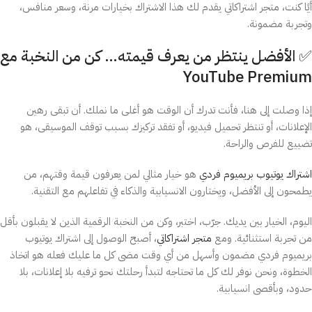
أيًا كنت، متجر اشتراكاتي يقدم لك هذا الاشتراك بخيارات مرنة، وسعر منافس،
وتجربة مضمونة.
✅ الأفضل ينتظر من يعرف قيمته… كن من النخبة مع
YouTube Premium
إذا وصلت إلى هنا، فأنت تدرك أن الوقت هو أغلى ما نملك. أن تبقى رهين
الإعلانات، أو تنتظر تحميل فيديو، أو تفقد تركيزك بسبب توقف الموسيقى، هو
تضييع للفرص والراحة.
اشتراك يوتيوب بريميوم فردي
هو خيار مثالي لمن يعرفون قيمة وقتهم، من
يطمحون إلى الأفضل، ويختارون الانسيابية والذكاء في تفاعلهم مع التقنية.
اليوم، الخيار بين يديك. جرّب، اختبر، وكن من النخبة الرقمية الذين لا يقبلون بأقل
من تجربة استثنائية. ومع
متجر اشتراكاتي
، أصبح الوصول إلى اشتراك يوتيوب
بريميوم فردي مضمون وأسهل من أي وقت مضى كل ما عليك فعله هو اتخاذ
الخطوة، ونحن نوفر لك كل ما تحتاجه لتبدأ رحلتك نحو ترفيه بلا إعلانات، بلا
حدود، وبأقصى انسيابية.