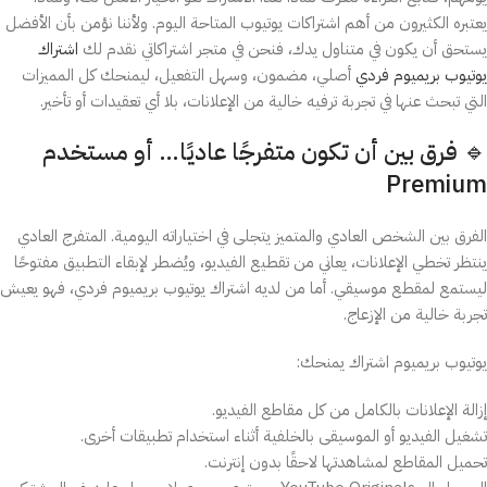
يعتبره الكثيرون من أهم اشتراكات يوتيوب المتاحة اليوم. ولأننا نؤمن بأن الأفضل
يستحق أن يكون في متناول يدك، فنحن في متجر اشتراكاتي نقدم لك
اشتراك
يوتيوب بريميوم فردي
أصلي، مضمون، وسهل التفعيل، ليمنحك كل المميزات
التي تبحث عنها في تجربة ترفيه خالية من الإعلانات، بلا أي تعقيدات أو تأخير.
🔹 فرق بين أن تكون متفرجًا عاديًا… أو مستخدم
Premium
الفرق بين الشخص العادي والمتميز يتجلى في اختياراته اليومية. المتفرج العادي
ينتظر تخطي الإعلانات، يعاني من تقطيع الفيديو، ويُضطر لإبقاء التطبيق مفتوحًا
ليستمع لمقطع موسيقي. أما من لديه اشتراك يوتيوب بريميوم فردي، فهو يعيش
تجربة خالية من الإزعاج.
يوتيوب بريميوم اشتراك يمنحك:
إزالة الإعلانات بالكامل من كل مقاطع الفيديو.
تشغيل الفيديو أو الموسيقى بالخلفية أثناء استخدام تطبيقات أخرى.
تحميل المقاطع لمشاهدتها لاحقًا بدون إنترنت.