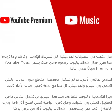
هل سئمت من التطبيقات الموسيقية التي تستهلك الإنترنت أو لا تقدم ما تريده؟
هنا يظهر جمال اشتراك يوتيوب بريميوم فردي حيث يشمل YouTube Music
Premium مجانًا ضمن الباقة.
استمتع بملايين الأغاني، قوائم تشغيل مخصصة، مقاطع بدون إعلانات، وتنقل
انسيابي بين الفيديو والموسيقى. كل هذا مع سرعة تحميل مثالية وأداء ثابت.
ميزة الانسيابية لا تتوقف فقط عند مشاهدة الفيديو، بل تشمل التفاعل داخل
التطبيق، التنقل بين القنوات، وحتى تجربة الواجهة نفسها تصبح أكثر راحة وسرعة،
خاصة إن كنت ممن يستخدمون اشتراكات يوتيوب لأكثر من غرض يوميًا.