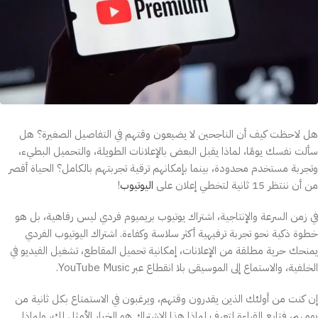
هل لاحظت كيف أن الناجحين لا يضيعون وقتهم في التفاصيل الصغيرة؟ هل
سألت نفسك يومًا، لماذا يقبل البعض بالإعلانات الطويلة، والتحميل البطيء،
وتجربة مستخدم محدودة، بينما بإمكانهم ترقية تجربتهم بالكامل؟ الحياة أقصر
من أن ننتظر 15 ثانية لتخطي إعلان على
اليوتيوب
!
في زمن السرعة والإنتاجية، اشتراك يوتيوب بريميوم فردي ليس رفاهية، بل هو
خطوة ذكية نحو تجربة ترفيهية أكثر سلاسة وكفاءة. اشتراك اليوتيوب الفردي
يمنحك حرية مطلقة من الإعلانات، إمكانية تحميل المقاطع، تشغيل الفيديو في
الخلفية، والاستماع إلى الموسيقى بلا انقطاع عبر YouTube Music.
إن كنت من أولئك الذين يقدرون وقتهم، ويرغبون في الاستمتاع بكل ثانية من
يومهم، فتابع القراءة لتعرف لماذا هذا الاشتراك هو الخيار الأمثل لك، ولماذا