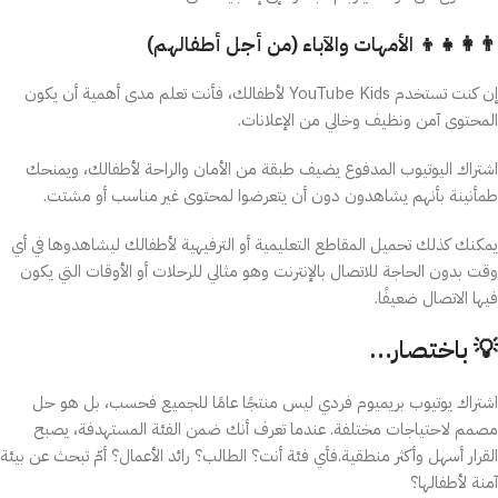
👨‍👩‍👧‍👦 الأمهات والآباء (من أجل أطفالهم)
إن كنت تستخدم YouTube Kids لأطفالك، فأنت تعلم مدى أهمية أن يكون
المحتوى آمن ونظيف وخالي من الإعلانات.
اشتراك اليوتيوب المدفوع يضيف طبقة من الأمان والراحة لأطفالك، ويمنحك
طمأنينة بأنهم يشاهدون دون أن يتعرضوا لمحتوى غير مناسب أو مشتت.
يمكنك كذلك تحميل المقاطع التعليمية أو الترفيهية لأطفالك ليشاهدوها في أي
وقت بدون الحاجة للاتصال بالإنترنت وهو مثالي للرحلات أو الأوقات التي يكون
فيها الاتصال ضعيفًا.
💡 باختصار…
اشتراك يوتيوب بريميوم فردي ليس منتجًا عامًا للجميع فحسب، بل هو حل
مصمم لاحتياجات مختلفة. عندما تعرف أنك ضمن الفئة المستهدفة، يصبح
القرار أسهل وأكثر منطقية.فأي فئة أنت؟ الطالب؟ رائد الأعمال؟ أمّ تبحث عن بيئة
آمنة لأطفالها؟