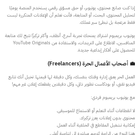
إذا كنت صانع محتوى، يوتيوبر، أو حتى مسوّق رقمي يستخدم المنصة يوميًا
لتحليل المحتوى، البحث، أو المتابعة، فأنت تعلم أن الإعلانات المتكررة ليست
فقط مزعجة بل تبطئ سير عملك.
يوتيوب بريميوم اشتراك يمنحك تجربة أسرع، أنظف، وأكثر تركيزًا تتيح لك متابعة
المنافسين، الاطلاع على التريندات، والاستفادة من YouTube Originals
للحصول على أفكار إبداعية جديدة.
💼 أصحاب الأعمال الحرة (Freelancers)
العمل الحر يعني إدارة وقتك بنفسك، وكل دقيقة لها قيمتها. تخيل أنك تتابع
فيديو تقني، أو بودكاست تطوير ذاتي، وكل دقيقتين يقطعك إعلان غير مهم!
مع يوتيوب بريميوم فردي:
لا انقطاعات أثناء التعلم أو الاستماع للموسيقى.
محتوى بدون إعلانات يعزز تركيزك.
إمكانية تشغيل المقاطع في الخلفية أثناء العمل.
هذا النوع من الراحة يُترجم مباشرة إلى إنتاجية أعلى.