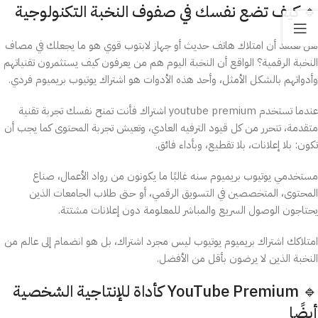
🔹 كيف تضع نفسك في صفوف النخبة التكنولوجية
هل تعتقد أن امتلاك هاتف حديث أو جهاز لابتوب قوي هو ما يجعلك في مصاف
النخبة الرقمية؟ الواقع أن النخبة اليوم هم من يعرفون كيف يستثمرون تقنياتهم
وأدواتهم بالشكل الأمثل، وأحد هذه الأدوات هو اشتراك يوتيوب بريميوم فردي.
عندما تستخدم youtube premium اشتراك فأنت تمنح نفسك تجربة تقنية
متقدمة، تتحرر من كل قيود الترفيه العادي، وتعيش تجربة المحتوى كما يجب أن
تكون: بلا إعلانات، بلا تقطيع، وبأداء فائق.
مستخدمي يوتيوب بريميوم سنه غالبًا ما يكونون من رواد الأعمال، صناع
المحتوى، المتخصصين في التسويق الرقمي، أو حتى طلاب الجامعات الذين
يحتاجون الوصول السريع والمباشر للمعلومة دون إعلانات مشتتة.
امتلاكك اشتراك بريميوم يوتيوب ليس مجرد اشتراك، بل هو انضمام إلى عالم من
النخبة الذين لا يرضون بأقل من الأفضل.
🔹 YouTube Premium كأداة للإنتاجية الشخصية
أيضًا