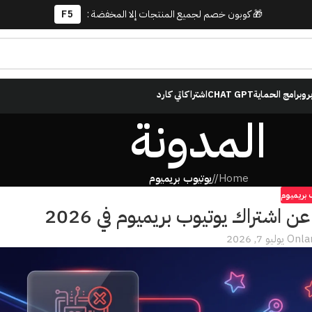
🎁 كوبون خصم لجميع المنتجات إلا المخفضة :
F5
برو
برامج الحماية
CHAT GPT
اشتراكاتي كارد
المدونة
Home
/
يوتيوب بريميوم
 بريميوم
 اشتراك يوتيوب بريميوم في 2026
l
On يوليو 7, 2026