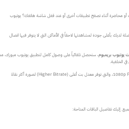
 أو محاضرة أثناء تصفح تطبيقات أخرى أو عند قفل شاشة هاتفك؟ يوتيوب
لديك بأعلى جودة لمشاهدتها لاحقاً في الأماكن التي لا يتوفر فيها اتصال
ت يوتيوب بريميوم
، ستحصل تلقائياً على وصول كامل لتطبيق يوتيوب ميوزك، مم
في الخلفية.
يوفر بريميوم خيار مشاهدة الفيديوهات بجودة 1080p Premium، والتي توفر معدل بت أعلى (Higher Bitrate) لصورة أكثر نقاءً
ع. إليك تفاصيل الباقات المتاحة: