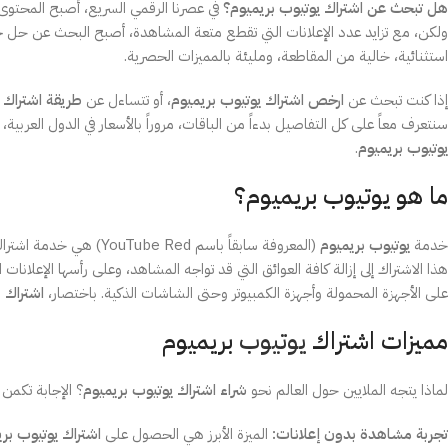
هل تبحث عن اشتراك يوتيوب بريميوم؟
في عصرنا الرقمي السريع، أصبح المحتوى ا
ولكن، مع تزايد عدد الإعلانات التي تقطع متعة المشاهدة، أصبح البحث عن حل جذري
استثنائية، خالية من المقاطعة، ومليئة بالمميزات الحصرية.
إذا كنت تبحث عن
ارخص اشتراك يوتيوب بريميوم
، أو تتساءل عن
طريقة اشتراك 
سنتعرف معاً على كل التفاصيل بدءاً من الباقات، مروراً بالأسعار في الدول العرب
يوتيوب بريميوم
.
ما هو يوتيوب بريميوم؟
خدمة
يوتيوب بريميوم
(المعروفة سابقاً باسم 
هذا الاشتراك إلى إزالة كافة العوائق التي قد تواجه المشاهد، وعلى رأسها الإعلا
على الأجهزة المحمولة وأجهزة الكمبيوتر وحتى الشاشات الذكية. باختصار،
اشتراك youtube premium
مميزات اشتراك
يوتيوب
بريميوم
لماذا يتجه الملايين حول العالم نحو
شراء اشتراك يوتيوب بريميوم
؟ الإجابة تكمن 
تجربة مشاهدة بدون إعلانات:
الميزة الأبرز هي الحصول على
اشتراك يوتيوب بر