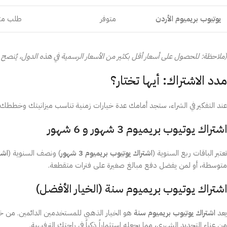
يوتيوب بريميوم الأردن
متوفر
طلب متزا
(ملاحظة: للحصول على أسعار أقل بكثير من الأسعار الرسمية في هذه الدول، يُنصح با
مدد الاشتراك: أيها تختار؟
عند التفكير في الشراء، ستجد أمامك عدة خيارات زمنية تناسب ميزانيتك وخططك:
اشتراك يوتيوب بريميوم 3 شهور و 6 شهور
تعتبر الباقات ربع السنوية (
اشتراك يوتيوب بريميوم 3 شهور
) ونصف السنوية (
اشتر
متوسطة، أو لمن يفضل دفع مبالغ صغيرة على فترات متقطعة.
اشتراك يوتيوب بريميوم سنة (الخيار الأفضل)
يعد
اشتراك يوتيوب بريميوم سنة
هو الخيار الذهبي للمستخدمين الدائمين. من خ
من عناء التجديد الشهري، مما يجعله استثماراً ذكياً في راحتك الترفيهية.