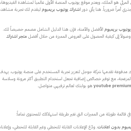
لمرئي هو الملك، ويعتبر موقع يوتيوب المنصة الأولى عالمياً لمشاهدة الفيديوهات
 أمراً ضرورياً. هنا يأتي دور
اشتراك يوتيوب بريميوم
ليقدم لك تجربة مشاهدة
يوتيوب بريميوم
الأفضل والآمنة، فإن هذا الدليل الشامل مصمم خصيصاً لك.
ية، وصولاً إلى كيفية الحصول على العروض المميزة من خلال أفضل
متجر اشتراك
YouTube Red) هي خدمة اشتراك مدفوعة تقدمها شركة جوجل لتعزيز تجربة المستخدم على منصة يوتيوب. يهدف
نات المزعجة، مع توفير خصائص إضافية تجعل استخدام التطبيق أكثر مرونة وسلاسة
هو بوابتك لعالم ترفيهي متواصل.
في قائمة طويلة من المميزات التي تغير طريقة استهلاكك للمحتوى تماماً:
يميوم بدون اعلانات
. ودّع الإعلانات القابلة للتخطي وغير القابلة للتخطي، وإعلانا