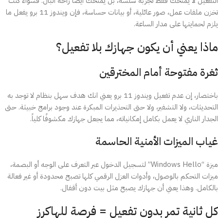
التفعيل لا يمنحك فقط تجربة سلسة، بل يمنحك أيضاً راحة البال. فسواء كنت
تخزن ملفات عمل، صور عائلية، أو بيانات حساسة، فإن ويندوز 11 برو يفعل ما
يلزم لحمايتها على مدار الساعة.
ماذا يعني أن يكون جهازك بلا تفعيل؟
ثغرة مفتوحة أمام المخترقين
باختصار، إن عدم تفعيل ويندوز 11 برو يعني انك هدف سهل بنظام لا توجد به
التحديثات، ولا التشفير، ولا حتى التحذيرات المبكرة عند وجود برامج خبيثة. حتى
الجدار الناري لا يعمل بكامل إمكانياته، مما يجعل جهازك مكشوفًا كلياً.
غياب الميزات الأمنية الحاسمة
ميزة “Windows Hello” لتسجيل الدخول عبر التعرف على الوجه أو البصمة،
ميزات التحكم بالوصول، وأدوات العزل الرقمي كلها تصبح محدودة أو غير فعالة
بالكامل. وهذا يعني أن جهازك يصبح مثل بيت دون أقفال.
كل ثانية تمر بدون تفعيل = فرصة للهاكرز