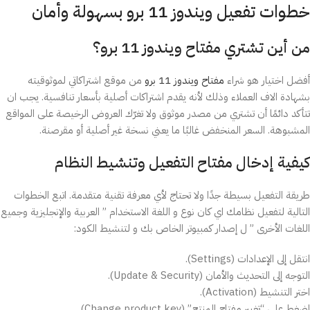
خطوات تفعيل ويندوز 11 برو بسهولة وأمان
من أين تشتري مفتاح ويندوز 11 برو؟
أفضل اختيار هو شراء
مفتاح ويندوز 11 برو
من موقع اشتراكاتي لموثوقيته
بشهادة الاف العملاء وذلك لأنه يقدم اشتراكات أصلية بأسعار تنافسية. يجب ان
تتأكد دائمًا أن تشتري من مصدر موثوق ولا تغرّك العروض الرخيصة على المواقع
المشبوهة. السعر المنخفض غالبًا ما يعني نسخة غير أصلية أو مقرصنة.
كيفية إدخال مفتاح التفعيل وتنشيط النظام
طريقة التفعيل بسيطة جدًا ولا تحتاج لأي معرفة تقنية متقدمة. اتبع الخطوات
التالية لتفعيل نظامك اي كان نوع و اللغة الاستخدام ” العربية والإنجليزية وجميع
اللغات الأخرى ” ل إصدار كمبيوتر الخاص بك و لتنشيط الكود:
انتقل إلى الإعدادات (Settings).
التوجه إلى التحديث والأمان (Update & Security).
اختر التنشيط (Activation).
اضغط على “تغيير مفتاح المنتج” (Change product key).