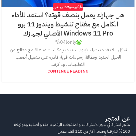
مايكروسوفت ويندوز
هل جهازك يعمل بنصف قوته؟ استعد للأداء
الكامل مع مفتاح تنشيط ويندوز 11 برو
Windows 11 Pro الأصلي لجهازك
04lonly
تخيّل انك قمت بشراء لابتوب حديث بإمكانيات مذهلة مع معالج من
الجيل الجديد وبطاقة رسومات قوية قادرة على تشغيل أصعب
التطبيقات، وذاكرة...
CONTINUE READING
عن المتجر
متجر اشتراكاتي لبيع الاشتراكات والمنتجات الرقمية آمنة و أصلية وموثوقة
100% تشرفنا بخدمة أكثر من 110 ألف عميل.