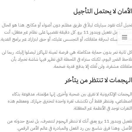
الأمان لا يحتمل التأجيل
تخيل أنك تقود سيارتك ليلاً في طريق مظلم دون أضواء أو مكابح. هذا هو الحال
عندما تؤجل تفعيل ويندوز 11 برو. كل دقيقة تقضيها على نظام غير مفعّل، أنت
تعرّض نفسك لسرقة ملفاتك، أو التجسس عليك، أو حتى ابتزازك عبر برامج الفدية.
كل ثانية تمر بدون حماية متكاملة هي فرصة ثمينة للهاكرز ليصلوا إليك. ربما لن
تلاحظ الضرر اليوم، لكنك ستراه في اللحظة التي تظهر فيها شاشة تخبرك بأن
ملفاتك مشفرة، ولن تُفك إلا بدفع فدية ضخمة.
الهجمات لا تنتظر من يتأخر
الهجمات الإلكترونية لا تفرق بين ضحية وأخرى. إنها مؤتمتة، مدفوعة بذكاء
اصطناعي، وتنتظر فقط أن تكتشف ثغرة واحدة لتخترق جهازك. ومعظم هذه
الثغرات توجد في الأنظمة غير المفعّلة.
تفعيل ويندوز 11 برو يعني أنك لا تنتظر الهجوم لتتصرف، بل تمنع حدوثه من
الأصل. وهذا فرق شاسع بين رد الفعل والمبادرة في عالم الأمن الرقمي.