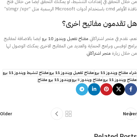
من خلال التحقق في إعدادات التنشيط، أو يمكنك التحقق أيضًا من خلال فتح
نافذة الأوامر cmd باستخدام أدوات Microsoft الرسمية مثل “slmgr /xpr”
هل تقدمون مفاتيح اخرى؟
نعم، نقدم في متجر اشتراكاتي
مفتاح تفعيل ويندوز 10 برو
ايضا بالاضافة لمفاتيح
برامج اوفيس وبرامج الحماية والعديد من المفاتيح الاخرى يمكنك الوصول لها
من خلال زيارة
متجر اشتراكاتي
شراء مفتاح ويندوز 11 برو
مفتاح تفعيل ويندوز 11 برو
مفتاح تنشيط ويندوز 11 برو
مفتاح ويندوز 11 برو
مفتاح ويندوز ١١ برو
ويندوز 11 برو مفتاح
Older
Newer
Related Posts