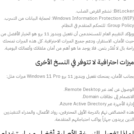
BitLocker: تشفير القرص الصلب.
Windows Information Protection (WIP): لحماية البيانات من التسرب.
Group Policy: للتحكم المتقدم في النظام.
ويؤكد التقييم العام للمستخدمين أن تفعيل ويندوز 11 برو هو الخيار الأفضل من
حيث الأمان، الاستقرار، ودعم جميع الميزات الاحترافية. كل هذه الميزات تمنحك
راحة بال لا تُقدّر بثمن. فلا يوجد ما هو أهم من أمان ملفاتك وأعمالك اليومية.
ميزات احترافية لا تتوفر في النسخ الأخرى
بجانب الأمان، يمنحك تفعيل ويندوز 11 برو Windows 11 Pro ميزات مثل:
الوصول عن بُعد عبر Remote Desktop.
الانضمام إلى نطاقات Domain.
إدارة الأجهزة عبر Azure Active Directory.
هذه الخصائص تهمّ بالدرجة الأولى المحترفين، رواد الأعمال، والمدراء التنفيذيين
الذين يريدون جهازاً يواكب احتياجاتهم المتقدمة.
لماذا تفعيل النسخة الأصلية أفضل من استخدام