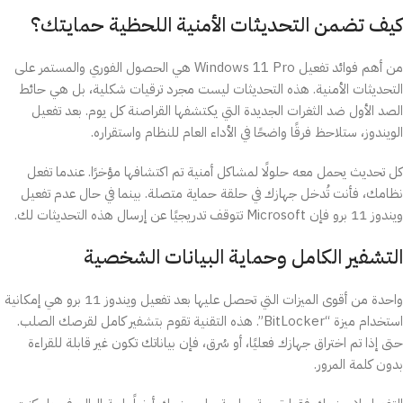
كيف تضمن التحديثات الأمنية اللحظية حمايتك؟
من أهم فوائد تفعيل Windows 11 Pro هي الحصول الفوري والمستمر على
التحديثات الأمنية. هذه التحديثات ليست مجرد ترقيات شكلية، بل هي حائط
الصد الأول ضد الثغرات الجديدة التي يكتشفها القراصنة كل يوم. بعد تفعيل
الويندوز، ستلاحظ فرقًا واضحًا في الأداء العام للنظام واستقراره.
كل تحديث يحمل معه حلولًا لمشاكل أمنية تم اكتشافها مؤخرًا. عندما تفعل
نظامك، فأنت تُدخل جهازك في حلقة حماية متصلة. بينما في حال عدم تفعيل
ويندوز 11 برو فإن Microsoft تتوقف تدريجيًا عن إرسال هذه التحديثات لك.
التشفير الكامل وحماية البيانات الشخصية
واحدة من أقوى الميزات التي تحصل عليها بعد تفعيل ويندوز 11 برو هي إمكانية
استخدام ميزة “BitLocker”. هذه التقنية تقوم بتشفير كامل لقرصك الصلب.
حتى إذا تم اختراق جهازك فعليًا، أو سُرق، فإن بياناتك تكون غير قابلة للقراءة
بدون كلمة المرور.