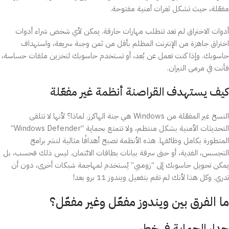
مفعّلة، حيث تشكل ثغرات أمنية مفتوحة.
أدوات الاختراق لم تعد تتطلب مهارات خارقة. يمكن لأي شخص شراء أدوات
اختراق جاهزة من الإنترنت المظلم بأقل من ثمن وجبة سريعة، واستهداف
حاسوبك. وإذا كنت تعمل عن بُعد، أو تستخدم حاسوبك لتخزين ملفات حساسة،
فأنت في مرمى النيران.
كيف يستهدف القراصنة أنظمة غير مفعّلة
النسخ غير المفعّلة من Windows هي جنة الهاكرز. لماذا؟ لأنها لا تتلقى
التحديثات الأمنية بشكل منتظم، ولا تتمتع بحماية “Windows Defender”
المتطورة بكامل وظائفها. هذه الأنظمة تصبح أهدافًا مثالية لنشر برامج
التجسس، الفدية، أو حتى سرقة بيانات بطاقات الائتمان. ليس ذلك فحسب، بل
يمكن تحويل حاسوبك إلى “زومبي” يُستخدم لمهاجمة شبكات أخرى، دون أن
تدري. وكل هذا لأنك لم تقم بتفعيل ويندوز 11 برو بعد!
ما الفرق بين ويندوز مفعّل وغير مفعّل؟
جدار الحماية في خطر