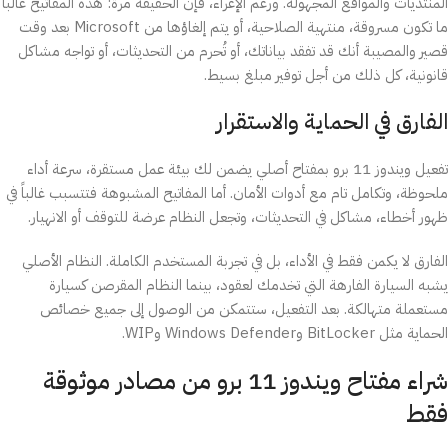
المنتديات والمواقع المجهولة. ورغم الإغراء، فإن الحقيقة مرة: هذه المفاتيح غالباً
ما تكون مسروقة، منتهية الصلاحية، أو يتم إلغاؤها من Microsoft بعد وقت
قصير والمصيبة أنك قد تفقد بياناتك، أو تُحرم من التحديثات، أو تواجه مشاكل
قانونية، كل ذلك من أجل توفير مبلغ بسيط.
الفارق في الحماية والاستقرار
تفعيل ويندوز 11 برو بمفتاح أصلي يضمن لك بيئة عمل مستقرة، سرعة أداء
ملحوظة، وتكامل تام مع أدوات الأمان. أما المفاتيح المشبوهة فتتسبب غالباً في
ظهور أخطاء، مشاكل في التحديثات، وتجعل النظام عرضة للتوقف أو الانهيار.
الفارق لا يكمن فقط في الأداء، بل في تجربة المستخدم الكاملة. النظام الأصلي
يشبه السيارة الفارهة التي تخدمك لعقود، بينما النظام المقرصن كسيارة
مستعملة متهالكة. بعد التفعيل، ستتمكن من الوصول إلى جميع خصائص
الحماية مثل BitLocker وWindows Defender وWIP.
شراء مفتاح ويندوز 11 برو من مصادر موثوقة
فقط