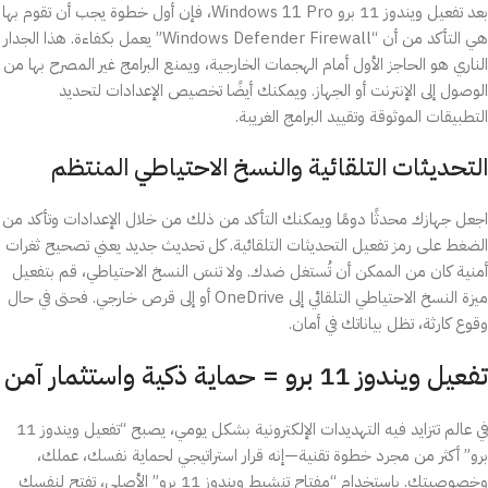
بعد تفعيل ويندوز 11 برو Windows 11 Pro، فإن أول خطوة يجب أن تقوم بها
هي التأكد من أن “Windows Defender Firewall” يعمل بكفاءة. هذا الجدار
الناري هو الحاجز الأول أمام الهجمات الخارجية، ويمنع البرامج غير المصرح بها من
الوصول إلى الإنترنت أو الجهاز. ويمكنك أيضًا تخصيص الإعدادات لتحديد
التطبيقات الموثوقة وتقييد البرامج الغريبة.
التحديثات التلقائية والنسخ الاحتياطي المنتظم
اجعل جهازك محدثًا دومًا ويمكنك التأكد من ذلك من خلال الإعدادات وتأكد من
الضغط على رمز تفعيل التحديثات التلقائية. كل تحديث جديد يعني تصحيح ثغرات
أمنية كان من الممكن أن تُستغل ضدك. ولا تنسَ النسخ الاحتياطي، قم بتفعيل
ميزة النسخ الاحتياطي التلقائي إلى OneDrive أو إلى قرص خارجي. فحتى في حال
وقوع كارثة، تظل بياناتك في أمان.
تفعيل ويندوز 11 برو = حماية ذكية واستثمار آمن
في عالم تتزايد فيه التهديدات الإلكترونية بشكل يومي، يصبح “تفعيل ويندوز 11
برو” أكثر من مجرد خطوة تقنية—إنه قرار استراتيجي لحماية نفسك، عملك،
وخصوصيتك. باستخدام “مفتاح تنشيط ويندوز 11 برو” الأصلي، تفتح لنفسك