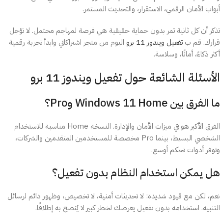
أبواب الأمان الرقمي، الاستقرار، والتحديث المستمر.
تذكر أن كل ثانية تمر بدون حماية حقيقية هي فرصة لمهاجم محتمل. لا تؤجل
قرارك. قم ب
تفعيل ويندوز 11 برو
اليوم من متجر اشتراكاتي وابدأ تجربة رقمية
أكثر ذكاءً، أمانًا، وسلاسة.
الأسئلة الشائعة حول تفعيل ويندوز 11 برو
ما الفرق بين Windows 11 Home وPro؟
الفرق الأكبر هو في ميزات الأمان والإدارة. النسخة Home مناسبة للاستخدام
الشخصي البسيط، بينما Pro مخصصة للمستخدمين المتقدمين والشركات،
وتوفر أدوات تحكم أوسع.
هل يمكن استخدام النظام بدون تفعيل؟
نعم، لكن مع قيود شديدة: لا تحديثات أمنية، لا تخصيص، وظهور دائم لرسائل
التنبيه. استخدامه بدون تفعيل يعرضك لخطر كبير لا يُنصح به إطلاقًا.