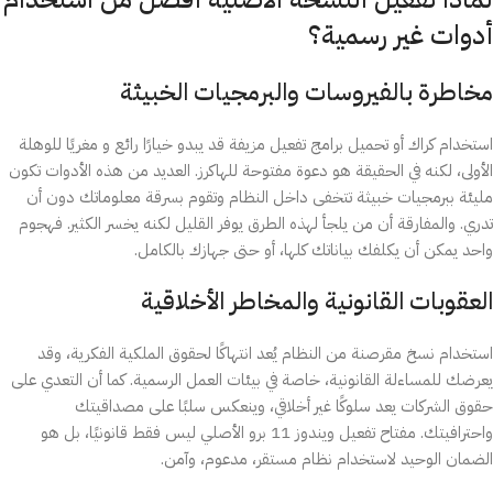
أدوات غير رسمية؟
مخاطرة بالفيروسات والبرمجيات الخبيثة
استخدام كراك أو تحميل برامج تفعيل مزيفة قد يبدو خيارًا رائع و مغريًا للوهلة
الأولى، لكنه في الحقيقة هو دعوة مفتوحة للهاكرز. العديد من هذه الأدوات تكون
مليئة ببرمجيات خبيثة تتخفى داخل النظام وتقوم بسرقة معلوماتك دون أن
تدري. والمفارقة أن من يلجأ لهذه الطرق يوفر القليل لكنه يخسر الكثير. فهجوم
واحد يمكن أن يكلفك بياناتك كلها، أو حتى جهازك بالكامل.
العقوبات القانونية والمخاطر الأخلاقية
استخدام نسخ مقرصنة من النظام يُعد انتهاكًا لحقوق الملكية الفكرية، وقد
يعرضك للمساءلة القانونية، خاصة في بيئات العمل الرسمية. كما أن التعدي على
حقوق الشركات يعد سلوكًا غير أخلاقي، وينعكس سلبًا على مصداقيتك
واحترافيتك. مفتاح تفعيل ويندوز 11 برو الأصلي ليس فقط قانونيًا، بل هو
الضمان الوحيد لاستخدام نظام مستقر، مدعوم، وآمن.