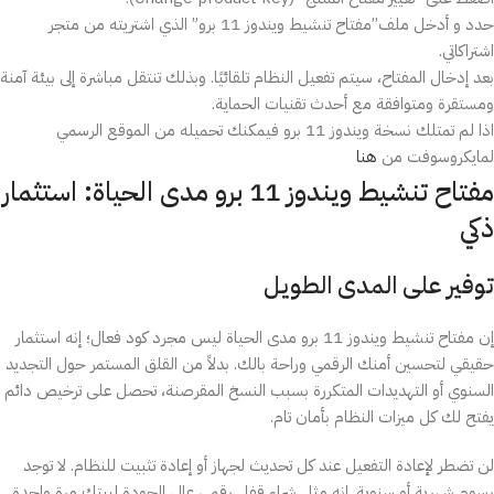
حدد و أدخل ملف”مفتاح تنشيط ويندوز 11 برو” الذي اشتريته من متجر
اشتراكاتي.
بعد إدخال المفتاح، سيتم تفعيل النظام تلقائيًا. وبذلك تنتقل مباشرة إلى بيئة آمنة
ومستقرة ومتوافقة مع أحدث تقنيات الحماية.
اذا لم تمتلك نسخة ويندوز 11 برو فيمكنك تحميله من الموقع الرسمي
لمايكروسوفت من
هنا
مفتاح تنشيط ويندوز 11 برو مدى الحياة: استثمار
ذكي
توفير على المدى الطويل
إن مفتاح تنشيط ويندوز 11 برو مدى الحياة ليس مجرد كود فعال؛ إنه استثمار
حقيقي لتحسين أمنك الرقمي وراحة بالك. بدلاً من القلق المستمر حول التجديد
السنوي أو التهديدات المتكررة بسبب النسخ المقرصنة، تحصل على ترخيص دائم
يفتح لك كل ميزات النظام بأمان تام.
لن تضطر لإعادة التفعيل عند كل تحديث لجهاز أو إعادة تثبيت للنظام. لا توجد
رسوم شهرية أو سنوية. إنه مثل شراء قفل رقمي عالي الجودة لبيتك مرة واحدة