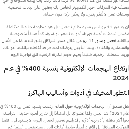
نسخة غير مفعّلة من Windows 11، فهذا كأنك تركت باب بيتك مفتوحًا في حيّ
تعصف فيه السرقات. جهاز الكمبيوتر الخاص بك يحتوي على بيانات شخصية
وملفات عمل لا تُقدّر بثمن، ولا يمكن تركه دون حماية.
ان ويندوز 11 برو ليس مجرد نظام تشغيل؛ بل هو منظومة دفاعية متكاملة
تتضمن تحديثات أمنية فورية، أدوات تشفير قوية، وتحكماً عميقاً بخصوصية
بياناتك.
تفعيل ويندوز 11 برو
من خلال متجر اشتراكاتي يفتح لك عالمًا من الأمان
والاعتمادية والكفاءة، بينما التأجيل يعرّضك لمخاطر قد تُكلفك بياناتك، أموالك،
وربما سمعتك الرقمية. فلنبدأ بفهم حجم الكارثة الرقمية التي تواجهنا اليوم.
ارتفاع الهجمات الإلكترونية بنسبة 400% في عام
2024
التطور المخيف في أدوات وأساليب الهاكرز
هل تصدق أن الهجمات الإلكترونية حول العالم ارتفعت بنسبة تصل إلى 400% في
عام 2024؟ هذا ليس رقمًا عشوائيًا بل استنادًا إلى تقارير أمنية حديثة. القراصنة
باتوا أكثر دهاءً، وأدواتهم أذكى، وقدراتهم تتجاوز الخيال. اليوم، لا يستهدفون فقط
الشركات العملاقة بل الأفراد أيضاً، خاصة أولئك الذين يستخدمون أنظمة غير