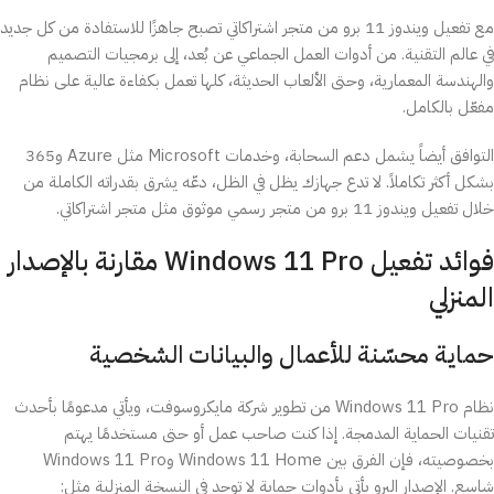
مع تفعيل ويندوز 11 برو من متجر اشتراكاتي تصبح جاهزًا للاستفادة من كل جديد
في عالم التقنية. من أدوات العمل الجماعي عن بُعد، إلى برمجيات التصميم
والهندسة المعمارية، وحتى الألعاب الحديثة، كلها تعمل بكفاءة عالية على نظام
مفعّل بالكامل.
التوافق أيضاً يشمل دعم السحابة، وخدمات Microsoft مثل Azure و365
بشكل أكثر تكاملاً. لا تدع جهازك يظل في الظل، دعّه يشرق بقدراته الكاملة من
خلال تفعيل ويندوز 11 برو من متجر رسمي موثوق مثل متجر اشتراكاتي.
فوائد تفعيل Windows 11 Pro مقارنة بالإصدار
المنزلي
حماية محسّنة للأعمال والبيانات الشخصية
نظام Windows 11 Pro من تطوير شركة مايكروسوفت، ويأتي مدعومًا بأحدث
تقنيات الحماية المدمجة. إذا كنت صاحب عمل أو حتى مستخدمًا يهتم
بخصوصيته، فإن الفرق بين Windows 11 Home وWindows 11 Pro
شاسع. الإصدار البرو يأتي بأدوات حماية لا توجد في النسخة المنزلية مثل: