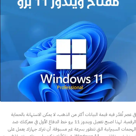
في عصر تُقدّر فيه قيمة البيانات أكثر من الذهب، لا يمكن الاستهانة بالحماية
الرقمية. لهذا اصبح تفعيل ويندوز 11 برو خط الدفاع الأول في معركتك ضد
الهجمات السيبرانية التي تتطور بسرعة غير مسبوقة. أن تترك جهازك يعمل على