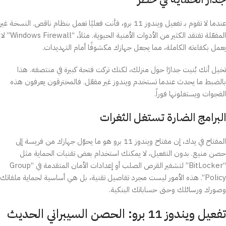
عندما لا تقوم بـ تفعيل ويندوز 11 برو، فأنت فعليًا تعمل بنظام ناقص. النسخة غير
المفعّلة تفتقد الكثير من الأدوات الأمنية الحيوية. مثلاً، “Windows Firewall” لا
يعمل بكفاءته الكاملة، مما يجعل جهازك مكشوفًا أمام التهديدات.
تخيل أنك بُنيت جدارًا حول منزلك، لكنك تركت فتحة كبيرة في منتصفه. هذا
بالضبط ما يحدث عندما تستخدم ويندوز غير مفعّل. فالمخترقون يعرفون هذه
الفجوات ويستغلونها فوراً.
البرامج الضارة تستغل الثغرات
المفتاح في يدك، إن مفتاح ويندوز 11 برو هو ما يحوّل جهازك من فريسة إلى
حصن منيع. بدون التفعيل، لا يمكنك استخدام بعض تقنيات الحماية مثل
“BitLocker” لتشفير القرص الصلب أو إعدادات الأمان المتقدمة في “Group
Policy”. هذه الأمور ليست مجرد تفاصيل تقنية، بل هي أساسية لحماية ملفاتك
وصورك ورسائلك وحتى حساباتك البنكية.
تفعيل ويندوز 11 برو: الحصن السيبراني الحديث