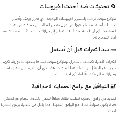
🔄 تحديثات ضد أحدث الفيروسات
مايكروسوفت تراقب باستمرار الفيروسات الجديدة التي تظهر يوميًا، وتُصدر
تحديثات أمنية لتعطيلها فورًا. من دون تفعيل النظام، لن تستفيد من هذه
التحديثات. أي أن فيروسًا جديدًا قد يتسلل إلى جهازك ببساطة لأنه لم تصلك بعد
أداة التصدي له.
🧱 سد الثغرات قبل أن تُستغل
الثغرات الأمنية تكتشف باستمرار، ومايكروسوفت تسدها بتحديثات فورية. لكن،
جهازك غير المفعّل لن يصله هذا التحديث. هذا يعني أن الثغرة تظل مفتوحة،
وجهازك يظل مكشوفًا أمام أي اختراق ممكن.
🔐 التوافق مع برامج الحماية الاحترافية
العديد من برامج الحماية تتطلب نظامًا مفعّلاً لتعمل بكفاءة. النظام غير المفعّل
قد لا يكون متوافقًا تمامًا مع البرامج الحديثة، مما يقلل من فاعلية برامج الحماية
لديك.