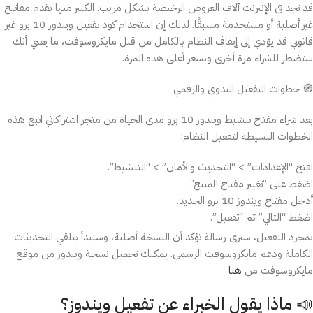
قد تجد في الإنترنت آلاف العروض الرخيصة بشكل مريب. الكثير منها يقدم مفاتيح
غير أصلية أو مستخدمة مسبقًا. لذلك إن استخدام كود تفعيل ويندوز 10 برو غير
قانوني قد يؤدي إلى إيقاف النظام بالكامل من قبل مايكروسوفت، ما يعني أنك
ستضطر للشراء مرة أخرى وبسعر أعلى هذه المرة.
🧭 خطوات التفعيل اليدوي والرقمي
بعد شراء مفتاح تنشيط ويندوز 10 برو مدى الحياة من متجر اشتراكاتي اتبع هذه
الخطوات البسيطة لتفعيل النظام:
افتح “الإعدادات” > “التحديث والأمان” > “التنشيط”.
اضغط على “تغيير مفتاح المنتج”.
أدخل مفتاح ويندوز 10 برو الجديد.
اضغط “التالي” ثم “تفعيل”.
بمجرد التفعيل، سترى رسالة تؤكد أن النسخة أصلية، وستبدأ بتلقي التحديثات
الكاملة ودعم مايكروسوفت الرسمي. يمكنك تحميل نسخة ويندوز من موقع
مايكروسوفت من
هنا
📣 ماذا يقول الخبراء عن تفعيل ويندوز؟