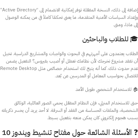
إضافة إلى ذلك، النسخة المفعّلة توفر إمكانية الانضمام إلى “Active Directory”
وإعداد السياسات الأمنية المتقدمة، ما يعني تحكمًا كاملاً في من يمكنه الوصول
إلى ماذا، ومتى.
🎓 للطلاب والباحثين
الطلاب يعتمدون على أجهزتهم في البحوث والواجبات والمشاريع الدراسية. تخيل
أن تفقد مشروع تخرجك لأن نظامك تعطل أو أصيب بفيروس؟ التفعيل يضمن
عدم حدوث ذلك. كما أنه يتيح لك استخدام خصائص مثل Remote Desktop
للاتصال بحواسيب المعامل أو المدرسين عن بُعد.
🏠 للاستخدام الشخصي طويل الأمد
حتى للاستخدام المنزلي، فإن النظام المفعّل يحمي الصور العائلية، الوثائق
الشخصية، والملفات الحساسة من الفقد أو السرقة. لا أحد يريد أن يخسر ذكرياته
بسبب هجوم إلكتروني كان يمكن منعه بتفعيل بسيط.
❓ الأسئلة الشائعة حول مفتاح تنشيط ويندوز 10