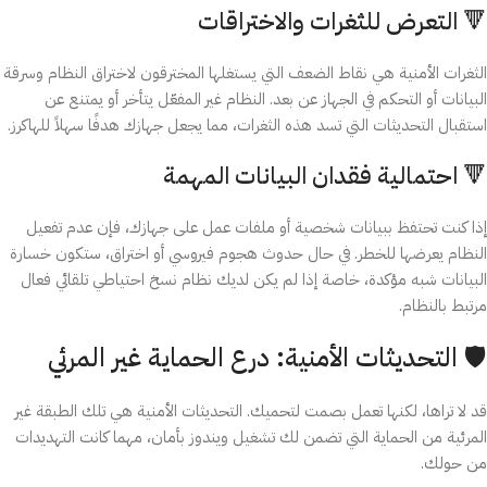
🔻 التعرض للثغرات والاختراقات
الثغرات الأمنية هي نقاط الضعف التي يستغلها المخترقون لاختراق النظام وسرقة
البيانات أو التحكم في الجهاز عن بعد. النظام غير المفعّل يتأخر أو يمتنع عن
استقبال التحديثات التي تسد هذه الثغرات، مما يجعل جهازك هدفًا سهلاً للهاكرز.
🔻 احتمالية فقدان البيانات المهمة
إذا كنت تحتفظ ببيانات شخصية أو ملفات عمل على جهازك، فإن عدم تفعيل
النظام يعرضها للخطر. في حال حدوث هجوم فيروسي أو اختراق، ستكون خسارة
البيانات شبه مؤكدة، خاصة إذا لم يكن لديك نظام نسخ احتياطي تلقائي فعال
مرتبط بالنظام.
🛡️ التحديثات الأمنية: درع الحماية غير المرئي
قد لا تراها، لكنها تعمل بصمت لتحميك. التحديثات الأمنية هي تلك الطبقة غير
المرئية من الحماية التي تضمن لك تشغيل ويندوز بأمان، مهما كانت التهديدات
من حولك.