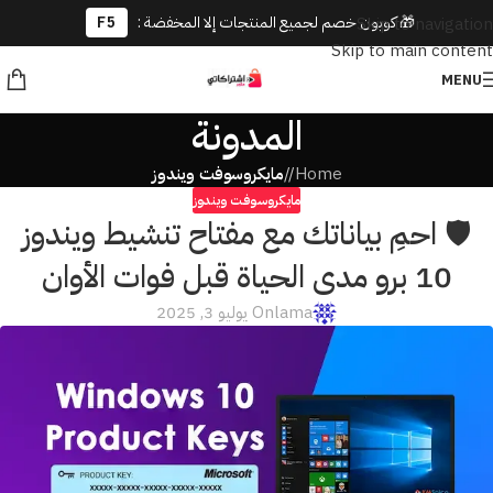
🎁 كوبون خصم لجميع المنتجات إلا المخفضة :
F5
Skip to navigation
Skip to main content
MENU
المدونة
Home
/
مايكروسوفت ويندوز
مايكروسوفت ويندوز
🛡️ احمِ بياناتك مع مفتاح تنشيط ويندوز
10 برو مدى الحياة قبل فوات الأوان
lama
On يوليو 3, 2025