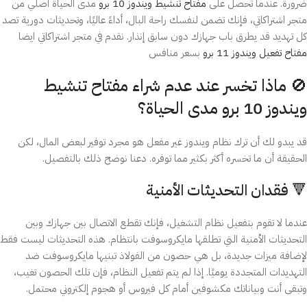
ضرورة. عندما تحصل على
مفتاح تنشيط ويندوز 10 برو
مدى الحياة اصلي من
متجر اشتراكاتي، فإنك تضمن لنفسك راحة البال، أداءً عاليًا، وتحديثات دورية تصد
كل تهديد قد يطرق باب جهازك دون سابق إنذار. نقدم في متجر اشتراكاتي ايضا
مفتاح تفعيل ويندوز 11 برو
بسعر منافس
🚫 ماذا تخسر عند عدم شراء مفتاح تنشيط
ويندوز 10 برو مدى الحياة؟
قد يبدو لك أن ترك نظام ويندوز غير مفعل هو مجرد توفير لبعض المال، لكن
الحقيقة أن ما تخسره أكثر بكثير مما توفره. دعنا نوضح ذلك بالتفصيل.
🔻 فقدان التحديثات الأمنية
عندما لا تقوم بتفعيل نظام التشغيل، فإنك تقطع الاتصال بين جهازك وبين
التحديثات الأمنية التي تطلقها مايكروسوفت بانتظام. هذه التحديثات ليست فقط
لإضافة ميزات جديدة، بل هي حصون من الفولاذ تبنيها مايكروسوفت ضد
التهديدات المتجددة يوميًا. إذا لم يتم تفعيل النظام، فإن تلك الحصون تغيب،
وتبقى أنت وبياناتك مكشوفين أمام كل فيروس أو هجوم إلكتروني محتمل.