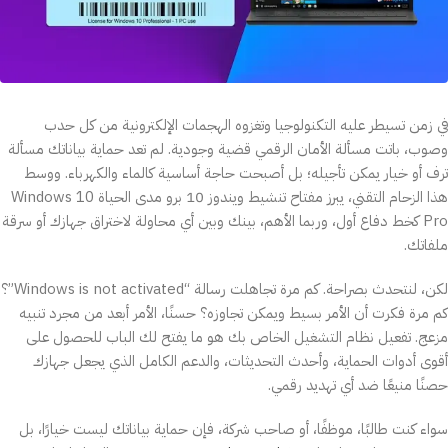
في زمن تسيطر عليه التكنولوجيا وتغزوه الهجمات الإلكترونية من كل حدب
وصوب، باتت مسألة الأمان الرقمي قضية وجودية. لم تعد حماية بياناتك مسألة
ترف أو خيار يمكن تأجيله؛ بل أصبحت حاجة أساسية كالماء والكهرباء. ووسط
هذا الزحام التقني، يبرز مفتاح تنشيط ويندوز 10 برو مدى الحياة Windows 10
Pro كخط دفاع أول، وربما الأهم، بينك وبين أي محاولة لاختراق جهازك أو سرقة
ملفاتك.
لكن، لنتحدث بصراحة. كم مرة تجاهلت رسالة “Windows is not activated”؟
كم مرة فكرت أن الأمر بسيط ويمكن تجاوزه؟ حسنًا، الأمر أبعد من مجرد تنبيه
مزعج. تفعيل نظام التشغيل الخاص بك هو ما يفتح لك الباب للحصول على
أقوى أدوات الحماية، وأحدث التحديثات، والدعم الكامل الذي يجعل جهازك
حصنًا منيعًا ضد أي تهديد رقمي.
سواء كنت طالبًا، موظفًا، أو صاحب شركة، فإن حماية بياناتك ليست خيارًا، بل