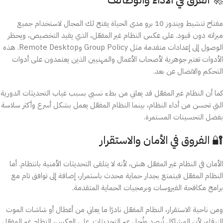
مفتاح تنشيط ويندوز 10 برو مدى الحياة يفتح لك المجال لاستخدام جميع
ميزاته دون قيود. على عكس النظام غير المفعّل، الذي يقيد التخصيص، ويحظر
الوصول إلى إعدادات متقدمة مثل Group Policy وRemote Desktop. هذه
الأدوات تعتبر جوهرية لأصحاب الأعمال والمهنيين الذين يعتمدون على أدوات
التحكم والاتصال عن بعد.
كما أن النظام غير المفعّل قد يعاني من بطء نسبي بسبب غياب التحديثات الدورية
التي تحسن من أداء النظام، بينما النظام المفعّل يعمل بشكل أسرع وأكثر سلاسة
بفضل التحسينات المستمرة.
🔐 الفروق في الأمان والاستقرار
الأمان في النظام غير المفعّل هش، لأنه لا يتلقى التحديثات الأمنية بانتظام. أما
النظام المفعّل فيتمتع بجدار حماية محدث باستمرار، إضافة إلى توافق تام مع
برامج مكافحة الفيروسات وبرمجيات الحماية المتقدمة.
ومن ناحية الاستقرار، النظام المفعّل نادرًا ما يعاني من أعطال أو شاشات الموت
الزرقاء، لأن المشاكل تُرصد وتُحل عبر التحديثات. على العكس، النظام غير المفعّل