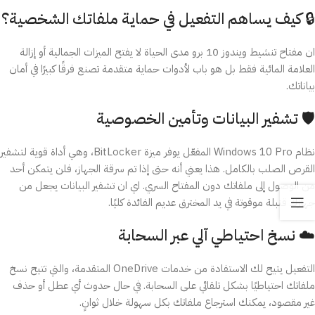
🔒 كيف يساهم التفعيل في حماية ملفاتك الشخصية؟
ان مفتاح تنشيط ويندوز 10 برو مدى الحياة لا يفتح الميزات الجمالية أو إزالة
العلامة المائية فقط بل هو باب لأدوات حماية متقدمة تصنع فرقًا كبيرًا في أمان
بياناتك.
🛡️ تشفير البيانات وتأمين الخصوصية
نظام Windows 10 Pro المفعّل يوفر ميزة BitLocker، وهي أداة قوية لتشفير
القرص الصلب بالكامل. هذا يعني أنه حتى إذا تم سرقة الجهاز، فلن يتمكن أحد
من الوصول إلى ملفاتك دون المفتاح السري. اي ان تشفير البيانات يجعل من
جهازك قنبلة موقوتة في يد المخترق عديم الفائدة كليًا.
☁️ نسخ احتياطي آلي عبر السحابة
التفعيل يتيح لك الاستفادة من خدمات OneDrive المتقدمة، والتي تتيح نسخ
ملفاتك احتياطيًا بشكل تلقائي على السحابة. في حال حدوث أي عطل أو حذف
غير مقصود، يمكنك استرجاع ملفاتك بكل سهولة خلال ثوانٍ.