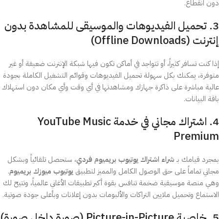
دون انقطاع.
3. تحميل الفيديوهات والموسيقى للمشاهدة بدون
إنترنت (Offline Downloads)
إذا كنت تسافر كثيراً، أو تتواجد في أماكن تكون فيها شبكة الإنترنت ضعيفة أو غير
متوفرة، يمكنك بكل سهولة تحميل الفيديوهات وقوائم التشغيل الكاملة بجودة
عالية مباشرة على ذاكرة جهازك ومشاهدتها في أي وقت وأي مكان دون استهلاك
باقة البيانات.
4. اشتراك مجاني في خدمة YouTube Music
Premium
بمجرد قيامك بـ
شراء اشتراك يوتيوب بريميوم فردي
، ستحصل تلقائياً وبشكل
مجاني تماماً على حق الوصول الكامل والمميز لتطبيق
يوتيوب ميوزك بريميوم
.
وهي منصة موسيقية ضخمة تنافس بقوة أكبر تطبيقات الأغاني عالمياً، وتتيح لك
الاستماع وتحميل ملايين التراكات والألبومات بدون إعلانات وبأعلى جودة صوتية.
5. خاصية Picture-in-Picture (صورة داخل صورة)