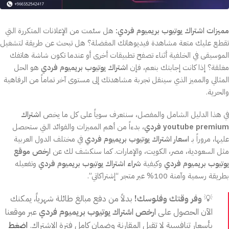
مميزات اشتراك يوتيوب بريميوم فردي:
هل سئمت من الإعلانات المتكررة التي
تقطع عليك متعة مشاهدة فيديوهاتك المفضلة؟ هل تبحث عن طريقة لتشغيل
الموسيقى في الخلفية أثناء تصفح تطبيقات أخرى أو عندما تكون شاشة هاتفك
مغلقة؟ إذا كانت إجابتك بنعم، فإن
اشتراك يوتيوب بريميوم فردي
هو الحل
المثالي والمميز الذي سينقل تجربة مشاهدتك إلى مستوى آخر تماماً من الرفاهية
والحرية.
في هذا الدليل الشامل والمفصل، سنتعرف سوياً على كل ما يخص
اشتراك
youtube premium فردي
، بدءاً من أهم المميزات والفوائد التي ستحصل
عليها، مروراً بـ
اسعار اشتراك يوتيوب بريميوم فردي
في مختلف الدول العربية
مثل السعودية، مصر، الكويت، والإمارات. كما سنكشف لك عن
ارخص موقع
يوتيوب بريميوم فردي
وكيفية
شراء اشتراك يوتيوب بريميوم فردي
وتفعيله
بطريقة رسمية وآمنة 100% عبر متجر “إشتراكاتي”.
💡
وفر وقتك وفلوسك!
بدلاً من دفع مبالغ طائلة شهرياً، يمكنك
الآن الحصول على
ارخص اشتراك يوتيوب بريميوم فردي
عبر موقعنا
بأسعار تنافسية لا تقبل المقارنة وضمان كامل فترة الاشتراك.
اضغط