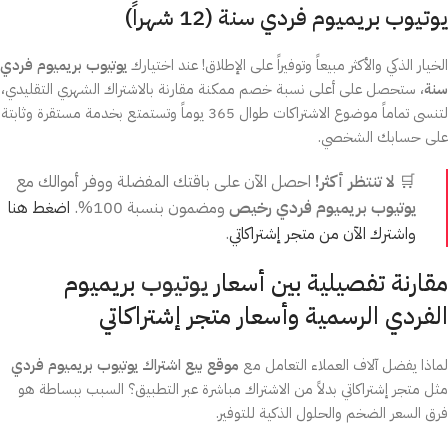
يوتيوب بريميوم فردي سنة (12 شهراً)
الخيار الذكي والأكثر مبيعاً وتوفيراً على الإطلاق! عند اختيارك
يوتيوب بريميوم فردي
سنة
، ستحصل على أعلى نسبة خصم ممكنة مقارنة بالاشتراك الشهري التقليدي،
لتنسى تماماً موضوع الاشتراكات طوال 365 يوماً وتستمتع بخدمة مستقرة وثابتة
على حسابك الشخصي.
🛒
لا تنتظر أكثر!
احصل الآن على باقتك المفضلة ووفر أموالك مع
يوتيوب بريميوم فردي رخيص
ومضمون بنسبة 100%.
اضغط هنا
واشترك الآن من متجر إشتراكاتي
.
مقارنة تفصيلية بين أسعار
يوتيوب
بريميوم
الفردي الرسمية وأسعار متجر إشتراكاتي
لماذا يفضل آلاف العملاء التعامل مع
موقع بيع اشتراك يوتيوب بريميوم فردي
مثل متجر إشتراكاتي بدلاً من الاشتراك مباشرة عبر التطبيق؟ السبب ببساطة هو
فرق السعر الضخم والحلول الذكية للتوفير.