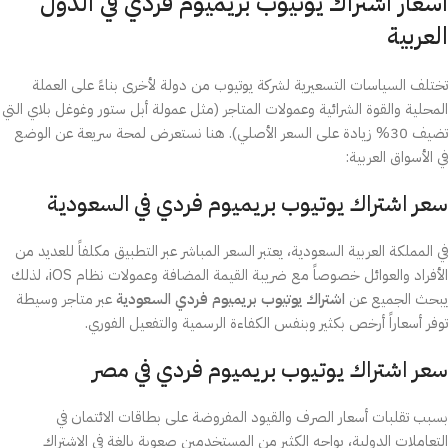
اسعار اشتراك يوتيوب بريميوم فردي في الدول
العربية
تختلف السياسات التسعيرية لشركة يوتيوب من دولة لأخرى بناءً على العملة
المحلية والقوة الشرائية وعمولات المتاجر (مثل عمولة أبل ستور وغوغل بلاي التي
تضيف 30% زيادة على السعر الأصلي). هنا نستعرض لمحة سريعة عن الوضع
في الأسواق العربية:
سعر اشتراك يوتيوب بريميوم فردي في السعودية
في المملكة العربية السعودية، يعتبر السعر المباشر عبر التطبيق مكلفاً للعديد من
الأفراد والعوائل خصوصاً مع ضريبة القيمة المضافة وعمولات نظام iOS، لذلك
يبحث الجميع عن
اشتراك يوتيوب بريميوم فردي السعودية
عبر متاجر وسيطة
توفر أسعاراً أرخص بكثير وبنفس الكفاءة الرسمية والتفعيل الفوري.
سعر اشتراك يوتيوب بريميوم فردي في مصر
بسبب تقلبات أسعار الصرف والقيود المفروضة على بطاقات الائتمان في
التعاملات الدولية، يواجه الكثير من المستخدمين صعوبة بالغة في الاشتراك