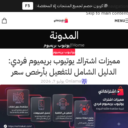
🎁 كوبون خصم لجميع المنتجات إلا المخفضة :
F5
Skip to navigation
Skip to main content
MENU
المدونة
Home
/
يوتيوب بريميوم
يوتيوب بريميوم
مميزات اشتراك يوتيوب بريميوم فردي:
الدليل الشامل للتفعيل بأرخص سعر
lama
On يوليو 7, 2026