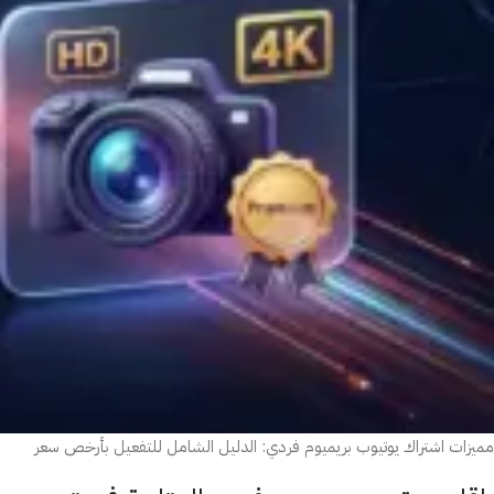
مميزات اشتراك يوتيوب بريميوم فردي: الدليل الشامل للتفعيل بأرخص سعر