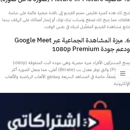
تتيح لك هذه الميزة تقليص حجم الفيديو إلى نافذة صغيرة عائمة على شاشة
هاتفك، مما يتيح لك تصفح وتساب، تيك توك، أو إنجاز أعمالك على الهاتف بينما
تتابع مشاهدة الفيديو المفضّل لديك في نفس الوقت.
6. ميزة المشاهدة الجماعية عبر Google Meet
ودعم جودة 1080p Premium
يمنح المشتركون الأفراد ميزة حصرية وهي جودة البث المتفوقة (1080p
Premium) والتي توفر معدل بت (Bitrate) أعلى، مما يجعل الصورة أكثر
وضوحاً وعمقاً، خاصة في المشاهد السريعة ومقاطع الألعاب الرياضية والألعاب
الإلكترونية.