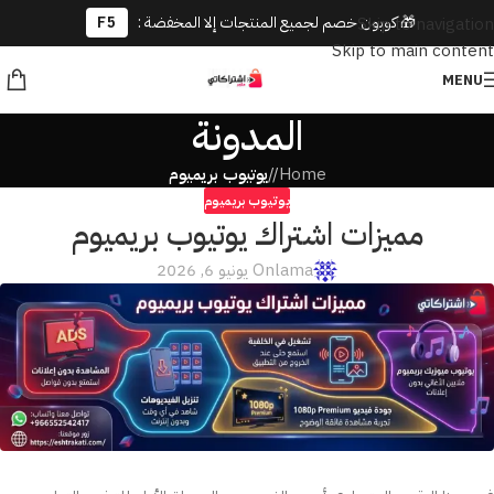
🎁 كوبون خصم لجميع المنتجات إلا المخفضة :
F5
Skip to navigation
Skip to main content
MENU
المدونة
Home
/
يوتيوب بريميوم
يوتيوب بريميوم
مميزات اشتراك يوتيوب بريميوم
lama
On يونيو 6, 2026