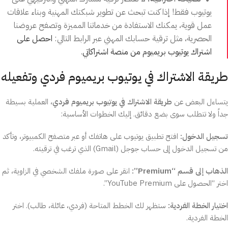
يوتيوب فقط! إذا كنت تبحث عن تطوير شبكتك المهنية وبناء علاقات
عمل قوية، يمكنك الاستفادة من خدماتنا المميزة وتصفح عروضنا
الحصرية، مثل ترقية حسابك المهني عبر الرابط التالي:
احصل على
اشتراك يوتيوب بريميوم من منصة اشتراكاتي
.
طريقة الاشتراك في يوتيوب بريميوم فردي وتفعيله
يتساءل البعض عن
طريقة الاشتراك في يوتيوب بريميوم فردي
، العملية بسيطة
جداً ولا تتطلب سوى بضع دقائق. إليك الخطوات الأساسية:
تسجيل الدخول:
افتح تطبيق يوتيوب على هاتفك أو عبر متصفح الكمبيوتر، وتأكد
من تسجيل الدخول إلى حساب جوجل (Gmail) الذي ترغب في ترقيته.
الذهاب إلى قسم “Premium”:
انقر على صورة ملفك الشخصي في الزاوية، ثم
اختر “الحصول على YouTube Premium”.
اختيار الخطة الفردية:
ستظهر لك الخطط المتاحة (فردي، عائلة، طالب). اختر
الخطة الفردية.