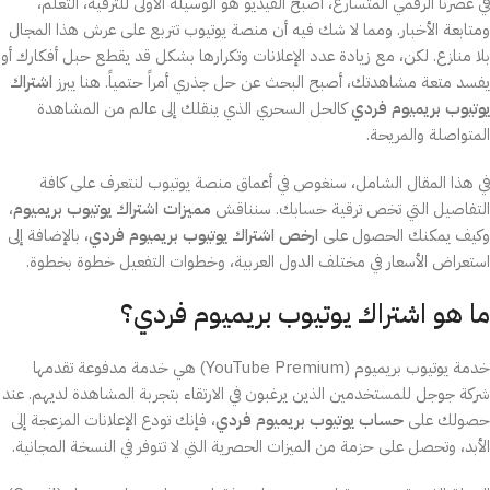
في عصرنا الرقمي المتسارع، أصبح الفيديو هو الوسيلة الأولى للترفيه، التعلم،
ومتابعة الأخبار. ومما لا شك فيه أن منصة يوتيوب تتربع على عرش هذا المجال
بلا منازع. لكن، مع زيادة عدد الإعلانات وتكرارها بشكل قد يقطع حبل أفكارك أو
يفسد متعة مشاهدتك، أصبح البحث عن حل جذري أمراً حتمياً. هنا يبرز
اشتراك
يوتيوب بريميوم فردي
كالحل السحري الذي ينقلك إلى عالم من المشاهدة
المتواصلة والمريحة.
في هذا المقال الشامل، سنغوص في أعماق منصة يوتيوب لنتعرف على كافة
التفاصيل التي تخص ترقية حسابك. سنناقش
مميزات اشتراك يوتيوب بريميوم
،
وكيف يمكنك الحصول على
ارخص اشتراك يوتيوب بريميوم فردي
، بالإضافة إلى
استعراض الأسعار في مختلف الدول العربية، وخطوات التفعيل خطوة بخطوة.
ما هو اشتراك يوتيوب بريميوم فردي؟
خدمة يوتيوب بريميوم (YouTube Premium) هي خدمة مدفوعة تقدمها
شركة جوجل للمستخدمين الذين يرغبون في الارتقاء بتجربة المشاهدة لديهم. عند
حصولك على
حساب يوتيوب بريميوم فردي
، فإنك تودع الإعلانات المزعجة إلى
الأبد، وتحصل على حزمة من الميزات الحصرية التي لا تتوفر في النسخة المجانية.