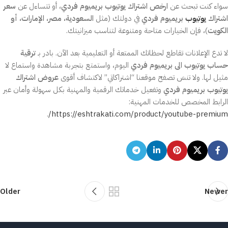
سواء كنت تبحث عن
ارخص اشتراك يوتيوب بريميوم فردي
، أو تتساءل عن
سعر
اشتراك
يوتيوب
بريميوم فردي
في دولتك (مثل
السعودية، مصر، الإمارات، أو
الكويت
)، فإن الخيارات متاحة ومتنوعة لتناسب ميزانيتك.
لا تدع الإعلانات تقاطع لحظاتك الممتعة أو التعليمية بعد الآن. بادر بـ
ترقية
حساب يوتيوب الى بريميوم فردي
اليوم، واستمتع بتجربة مشاهدة واستماع لا
مثيل لها. ولا تنسَ تصفح موقعنا “اشتراكاتي” لاكتشاف أقوى
عروض اشتراك
يوتيوب بريميوم فردي
وتفعيل خدماتك الرقمية والمهنية بكل سهولة وأمان عبر
الرابط المخصص للخدمات المهنية:
.
https://eshtrakati.com/product/youtube-premium/
Older
Newer