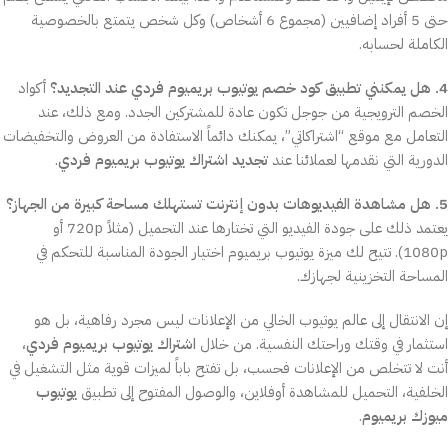
حتى 5 أفراد إضافيين (مجموع 6 أشخاص) وكل شخص يتمتع بالخصوصية
الكاملة لحسابه.
4. هل يمكنني تطبيق كود خصم يوتيوب بريميوم فردي عند التجديد؟
أكواد
الخصم الترويجية من جوجل تكون عادة للمشتركين الجدد. ومع ذلك، عند
التعامل مع موقع “اشتراكاتي”، يمكنك دائماً الاستفادة من العروض والتخفيضات
الدورية التي نقدمها لعملائنا عند
تجديد اشتراك يوتيوب بريميوم فردي
.
5. هل مشاهدة الفيديوهات بدون إنترنت تستهلك مساحة كبيرة من الجهاز؟
يعتمد ذلك على جودة الفيديو التي تختارها عند التحميل (مثلاً 720p أو
1080p). تتيح لك ميزة يوتيوب بريميوم اختيار الجودة المناسبة للتحكم في
المساحة التخزينية لجهازك.
إن الانتقال إلى عالم يوتيوب الخالي من الإعلانات ليس مجرد رفاهية، بل هو
استثمار في وقتك وراحتك النفسية. من خلال
اشتراك يوتيوب بريميوم فردي
،
أنت لا تتخلص من الإعلانات فحسب، بل تفتح باباً لميزات قوية مثل التشغيل في
الخلفية، التحميل للمشاهدة أوفلاين، والوصول المفتوح إلى تطبيق
يوتيوب
ميوزك بريميوم
.