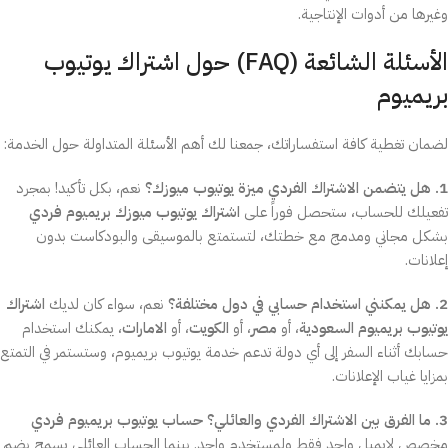
وغيرها من أدوات الإنتاجية.
الأسئلة الشائعة (FAQ) حول اشتراك يوتيوب
بريميوم
لضمان تغطية كافة استفساراتك، جمعنا لك أهم الأسئلة المتداولة حول الخدمة:
1. هل يتضمن الاشتراك الفردي ميزة يوتيوب ميوزك؟
نعم، بكل تأكيد! بمجرد
تفعيلك للحساب، ستحصل فوراً على
اشتراك يوتيوب ميوزك بريميوم فردي
بشكل مجاني ومدمج مع خطتك، لتستمتع بالموسيقى والبودكاست بدون
إعلانات.
2. هل يمكنني استخدام حسابي في دول مختلفة؟
نعم، سواء كان لديك
اشتراك
يوتيوب بريميوم السعودية
، أو
مصر
، أو
الكويت
، أو
الامارات
، يمكنك استخدام
حسابك أثناء السفر إلى أي دولة تدعم خدمة يوتيوب بريميوم، وستستمر في التمتع
بمزايا غياب الإعلانات.
3. ما الفرق بين الاشتراك الفردي والعائلي؟
حساب يوتيوب بريميوم فردي
مخصص لإيميل واحد فقط ولمستخدم واحد. بينما الحساب العائلي يسمح بضم