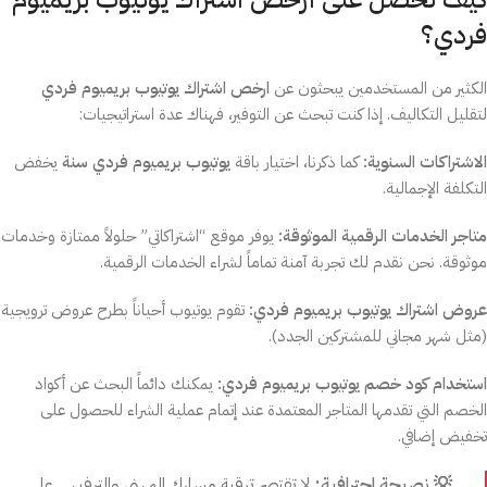
فردي؟
الكثير من المستخدمين يبحثون عن
ارخص اشتراك يوتيوب بريميوم فردي
لتقليل التكاليف. إذا كنت تبحث عن التوفير، فهناك عدة استراتيجيات:
الاشتراكات السنوية:
كما ذكرنا، اختيار باقة
يوتيوب بريميوم فردي سنة
يخفض
التكلفة الإجمالية.
متاجر الخدمات الرقمية الموثوقة:
يوفر موقع “اشتراكاتي” حلولاً ممتازة وخدمات
موثوقة. نحن نقدم لك تجربة آمنة تماماً لشراء الخدمات الرقمية.
عروض اشتراك يوتيوب بريميوم فردي:
تقوم يوتيوب أحياناً بطرح عروض ترويجية
(مثل شهر مجاني للمشتركين الجدد).
استخدام كود خصم يوتيوب بريميوم فردي:
يمكنك دائماً البحث عن أكواد
الخصم التي تقدمها المتاجر المعتمدة عند إتمام عملية الشراء للحصول على
تخفيض إضافي.
💡 نصيحة احترافية:
لا تقتصر ترقية مسارك المهني والترفيهي على