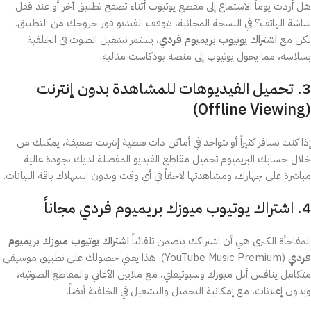
هل أردت يوماً الاستماع إلى مقطع يوتيوب أثناء تصفح تطبيق آخر أو عند قفل
شاشة الهاتف؟ في النسخة المجانية، يتوقف الفيديو فور خروجك من التطبيق.
لكن مع
اشتراك يوتيوب بريميوم فردي
، يستمر تشغيل الصوت في الخلفية
بسلاسة، مما يحول يوتيوب إلى منصة بودكاست مثالية.
3. تحميل الفيديوهات للمشاهدة بدون إنترنت
(Offline Viewing)
إذا كنت تسافر كثيراً أو تتواجد في أماكن ذات تغطية إنترنت ضعيفة، يمكنك من
خلال حسابك البريميوم تحميل مقاطع الفيديو المفضلة لديك بجودة عالية
مباشرة على جهازك، ومشاهدتها لاحقاً في أي وقت وبدون استهلاك باقة البيانات.
4. اشتراك يوتيوب ميوزك بريميوم فردي مجاناً
المفاجأة الكبرى هي أن اشتراكك يتضمن تلقائياً
اشتراك يوتيوب ميوزك بريميوم
فردي
(YouTube Music Premium). هذا يعني حصولك على تطبيق موسيقى
متكامل ينافس أبل ميوزك وسبوتيفاي، مع ملايين الأغاني والمقاطع الصوتية،
وبدون إعلانات، مع إمكانية التحميل والتشغيل في الخلفية أيضاً.