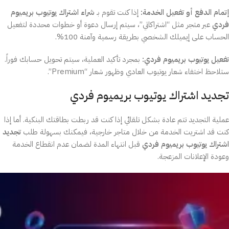
إتمام الدفع أو تفعيل الخدمة:
إذا كنت تقوم بـ
شراء اشتراك يوتيوب بريميوم
فردي
عبر متجر مثل “اشتراكاتي”، سيتم إرسال دعوة أو خطوات محددة لتفعيل
الحساب على إيميلك الشخصي بطريقة رسمية وآمنة 100%.
تفعيل يوتيوب بريميوم فردي:
بمجرد تأكيد العملية، سيتم تحويل حسابك فوراً.
ستلاحظ اختفاء شعار يوتيوب العادي وظهور شعار “Premium”.
تجديد اشتراك يوتيوب بريميوم فردي
عملية التجديد تتم عادة بشكل تلقائي إذا كنت قد ربطت بطاقتك البنكية. أما إذا
كنت قد اشتريت الخدمة من خلال متاجر خارجية، فيمكنك بسهولة طلب
تجديد
اشتراك يوتيوب بريميوم فردي
قبل انتهاء المدة لضمان عدم انقطاع الخدمة
وعودة الإعلانات المزعجة.