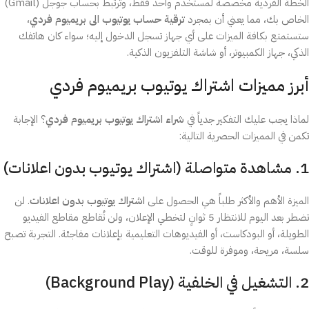
الخطة الفردية مخصصة لمستخدم واحد فقط، وترتبط بحساب جوجل (Gmail)
الخاص بك، مما يعني أن بمجرد
ترقية حساب يوتيوب الى بريميوم فردي
،
ستستمتع بكافة الميزات على أي جهاز تسجل الدخول إليه؛ سواء كان هاتفك
الذكي، جهاز الكمبيوتر، أو شاشة التلفزيون الذكية.
أبرز مميزات اشتراك يوتيوب بريميوم فردي
لماذا يجب عليك التفكير جدياً في
شراء اشتراك يوتيوب بريميوم فردي
؟ الإجابة
تكمن في المميزات الحصرية التالية:
1. مشاهدة متواصلة (اشتراك يوتيوب بدون اعلانات)
الميزة الأهم والأكثر طلباً هي الحصول على
اشتراك يوتيوب بدون اعلانات
. لن
تضطر بعد اليوم للانتظار 5 ثوانٍ لتخطي الإعلان، ولن تُقاطع مقاطع الفيديو
الطويلة، أو البودكاست، أو الفيديوهات التعليمية بإعلانات مفاجئة. التجربة تصبح
سلسة، مريحة، وموفرة للوقت.
2. التشغيل في الخلفية (Background Play)