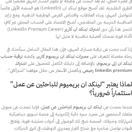
في عصرنا الحالي، لم يعد البحث عن وظيفة أو تطوير المسار المهني مقتصراً على
الطرق التقليدية. لقد أصبح موقع لينكد ان (LinkedIn) هو المنصة الأولى عالمياً
للتواصل المهني، وبناء العلاقات، واقتناص الفرص الوظيفية الذهبية. ومع تزايد
المنافسة الشرسة بين المتقدمين، أصبح الاعتماد على الحساب المجاني غير كافٍ
للتميز. هنا يأتي دور
اشتراك لينكد ان كارير
(LinkedIn Premium Career)
كأداة قوية تمنحك أفضلية تنافسية لا مثيل لها.
إذا كنت تبحث عن ترقية مسارك المهني، فإن هذا المقال الشامل سيأخذك في
رحلة مفصلة للتعرف على
مميزات لينكد ان بريميوم كارير
، وكيفية
ترقية حساب
لينكد ان إلى بريميوم
، بالإضافة إلى دليلك الكامل للحصول على
اشتراك
linkedin premium رخيص
وبأفضل الأسعار من خلال موقعنا “اشتراكاتي”.
لماذا يعتبر “لينكد ان بريميوم للباحثين عن عمل”
استثماراً ضرورياً؟
عندما نتحدث عن
لينكد ان بريميوم للباحثين عن عمل
، فإننا نتحدث عن تحويل
ملفك الشخصي من مجرد سيرة ذاتية إلكترونية إلى منصة تسويق ديناميكية
لمهاراتك وخبراتك. المنصة تتيح لك الوصول إلى أدوات تحليلية قوية، وتفتح
قنوات تواصل مباشرة مع صناع القرار ومديري التوظيف في كبرى الشركات.