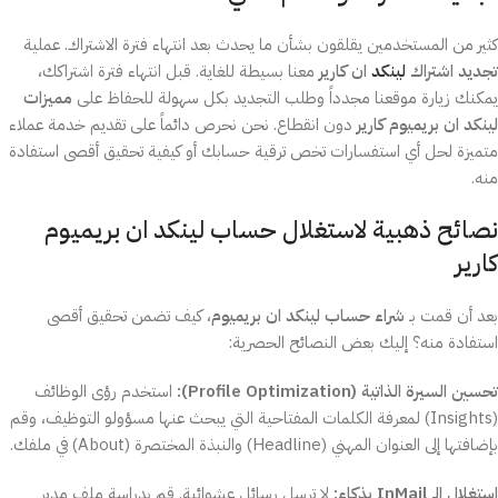
كثير من المستخدمين يقلقون بشأن ما يحدث بعد انتهاء فترة الاشتراك. عملية
تجديد اشتراك
لينكد
ان كارير
معنا بسيطة للغاية. قبل انتهاء فترة اشتراكك،
يمكنك زيارة موقعنا مجدداً وطلب التجديد بكل سهولة للحفاظ على
مميزات
لينكد ان بريميوم كارير
دون انقطاع. نحن نحرص دائماً على تقديم خدمة عملاء
متميزة لحل أي استفسارات تخص ترقية حسابك أو كيفية تحقيق أقصى استفادة
منه.
نصائح ذهبية لاستغلال حساب لينكد ان بريميوم
كارير
بعد أن قمت بـ
شراء حساب لينكد ان بريميوم
، كيف تضمن تحقيق أقصى
استفادة منه؟ إليك بعض النصائح الحصرية:
تحسين السيرة الذاتية (Profile Optimization):
استخدم رؤى الوظائف
(Insights) لمعرفة الكلمات المفتاحية التي يبحث عنها مسؤولو التوظيف، وقم
بإضافتها إلى العنوان المهني (Headline) والنبذة المختصرة (About) في ملفك.
استغلال الـ InMail بذكاء:
لا ترسل رسائل عشوائية. قم بدراسة ملف مدير