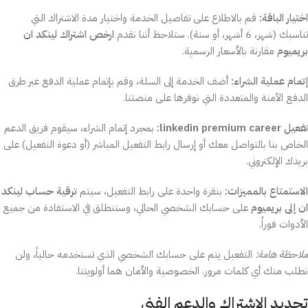
اختيار الباقة:
قم بالاطلاع على تفاصيل الخدمة واختيار مدة الاشتراك التي
تناسبك (شهر، 6 أشهر، أو سنة). ستلاحظ أننا نقدم
ارخص اشتراك لينكد ان
بريميوم
مقارنة بالأسعار الرسمية.
إتمام عملية الشراء:
أضف الخدمة إلى السلة، وقم بإتمام عملية الدفع عبر طرق
الدفع الآمنة والمتعددة التي نوفرها على منصتنا.
تفعيل linkedin premium career:
بمجرد إتمام الشراء، سيقوم فريق الدعم
الخاص بنا بالتواصل معك أو إرسال رابط التفعيل المباشر (أو دعوة التفعيل) على
بريدك الإلكتروني.
الاستمتاع بالمميزات:
بنقرة واحدة على رابط التفعيل، سيتم
ترقية حساب لينكد
ان إلى بريميوم
على حسابك الشخصي الحالي، وستنطلق في الاستفادة من جميع
الأدوات فوراً.
ملاحظة هامة:
التفعيل يتم على حسابك الشخصي الذي تستخدمه حالياً، ولن
نطلب منك أي كلمات مرور. الخصوصية والأمان هما أولويتنا.
تجديد الاشتراك والدعم الفني