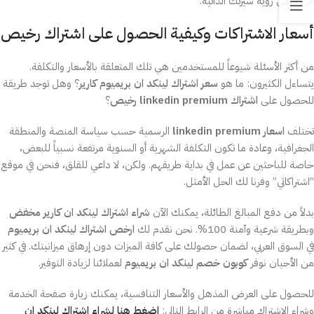
من فرص رؤية سيرتك الذاتية.
أسعار الاشتراكات وكيفية الحصول على اشتراك رخيص
من أكثر الأسئلة شيوعاً للمستخدمين هي تلك المتعلقة بالأسعار والتكلفة.
يتساءل الكثيرون: ما هو
سعر اشتراك لينكد ان بريميوم كارير
؟ وهل توجد طريقة
للحصول على
اشتراك linkedin premium رخيص
؟
تختلف
اسعار linkedin premium
الرسمية حسب سياسة المنصة والمنطقة
الجغرافية، وعادة ما تكون التكلفة الشهرية أو السنوية مرتفعة نسبياً للبعض،
خاصة للباحثين عن عمل في بداية طريقهم. ولكن، لا داعي للقلق، فنحن في موقع
“اشتراكاتي” وفرنا لك الحل الأمثل.
بدلاً من دفع المبالغ الطائلة، يمكنك الآن
شراء اشتراك لينكد ان كارير مخفض
وبطريقة شرعية وآمنة 100%. نحن نقدم لك
ارخص اشتراك لينكد ان بريميوم
في السوق العربي، لضمان حصولك على كافة الميزات دون إرهاق ميزانيتك. في كثير
من الأحيان نوفر
كوبون خصم لينكد ان بريميوم
لعملائنا لزيادة التوفير.
للحصول على العرض المذهل والأسعار التنافسية، يمكنك زيارة صفحة الخدمة
وشراء الاشتراك مباشرة من الرابط التالي:
اضغط هنا لشراء اشتراك لينكد ان