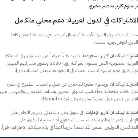
بريميوم كارير بخصم حصري
الاشتراكات في الدول العربية: دعم محلي متكامل
سواء كنت تقيم في الشرق الأوسط أو شمال أفريقيا، فإن خدماتنا تغطي كافة
الدول لتوفير تجربة سلسة:
اشتراك لينكد ان كارير السعودية:
نشهد طلباً متزايداً من المحترفين في المملكة
العربية السعودية الذين يسعون لمواكبة رؤية 2030 وتطوير مساراتهم المهنية.
نوفر طرق دفع ميسرة تناسب العملاء في السعودية لتفعيل الحساب فوراً.
اشتراك لينكد ان بريميوم مصر:
للباحثين عن عمل والشباب الطموح في مصر،
نوفر باقات مخفضة جداً تناسب السوق المصري وتساعد الخريجين والمهنيين على
اقتناص فرص عمل محلية ودولية وعن بُعد (Remote).
اشتراك لينكد ان كارير الإمارات:
في سوق عمل ديناميكي وسريع التطور مثل
الإمارات (دبي وأبوظبي)، يعد الحساب المدفوع أداة حتمية للتفوق على
المنافسين الدوليين. نضمن لك تفعيلاً سريعاً لتبدأ في بناء شبكتك الاحترافية فوراً.