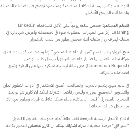
التوظيف، واكتب رسالة InMail مخصصة ومختصرة توضح فيها قيمتك المضافة
ولماذا أنت المرشح الأفضل.
التعلم المستمر:
خصص ساعة يومياً على الأقل لاستخدام LinkedIn
Learning. ركز على المهارات المطلوبة بقوة في تخصصك واعرض شهاداتها في
ملفك ليعرف زوار ملفك أنك شخص يطور من نفسه باستمرار.
تتبع الزوار:
راقب قسم “من زار ملفك الشخصي”. إذا وجدت مسؤول توظيف في
شركة تحلم بالعمل بها قد زار ملفك، بادر فوراً بإرسال طلب تواصل
(Connection Request) مع رسالة ترحيبية تشكره فيها على الزيارة وتبدي
اهتمامك بالشركة.
في عالم مهني يتسم بالسرعة والمنافسة، أصبح الاستثمار في أدوات التطوير الذاتي
والتسويق الشخصي ضرورة وليس رفاهية.
اشتراك لينكد ان كارير
هو بوابتك
السحرية للعبور إلى أفضل الوظائف، وبناء شبكة علاقات قوية، وتطوير مهاراتك
من خلال دورات احترافية.
لا تدع الأسعار الرسمية المرتفعة تقف عائقاً أمام طموحك. لقد وفرنا لك في
“اشتراكاتي” فرصة ذهبية لـ
شراء اشتراك لينكد ان كارير مخفض
لتتمتع بكافة