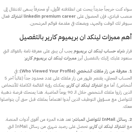
سواء كنت خريجاً جديداً يبحث عن انطلاقته الأولى، أو محترفاً يسعى للانتقال إلى
منصب قيادي، فإن الحصول على
linkedin premium career اشتراك
فعال
سيوفر لك الوقت والجهد، ويضعك في مقدمة قوائم المرشحين.
أهم مميزات لينكد ان بريميوم كارير بالتفصيل
قرار
شراء حساب لينكد ان بريميوم
يجب أن يبنى على معرفة تامة بالفوائد التي
ستعود عليك. إليك بالتفصيل أبرز
مميزات لينكد ان بريميوم كارير
:
1. معرفة من زار ملفك الشخصي (Who Viewed Your Profile):
في
الحساب المجاني، يقتصر ظهور من زار ملفك على عدد محدود جداً (غالباً آخر 5
أشخاص). أما مع
اشتراك لينكد ان كارير
، يمكنك رؤية القائمة الكاملة للأشخاص
الذين زاروا ملفك الشخصي خلال الـ 90 يوماً الماضية. هذا يمنحك فرصة ذهبية
للتواصل مع مسؤولي التوظيف الذين أبدوا اهتماماً بملفك قبل حتى أن يتواصلوا
معك.
2. رسائل InMail للتواصل المباشر:
تعد هذه الميزة من أقوى أدوات المنصة.
مع
اشتراك لينكد ان كارير
، تحصل على رصيد شهري من رسائل InMail التي