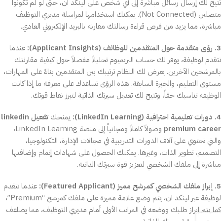
تتيح لك إرسال رسائل مباشرة إلى أي شخص على لينكد ان، حتى لو لم تكونوا
متصلين (Not Connected). يمكنك استخدامها لمراسلة مديري التوظيف
مباشرة، مما يزيد من فرص قراءة رسالتك مقارنة بالبريد الإلكتروني العادي.
3. رؤى متقدمة حول المتقدمين للوظائف (Applicant Insights):
عندما
تتقدم لوظيفة، يوفر لك حساب البريميوم تحليلاً مفصلاً حول كيفية مقارنتك
بالمرشحين الآخرين. يعرض لك النظام ترتيبك بين المتقدمين بناءً على المهارات،
مستوى التعليم، والخبرة السابقة. هذه الرؤى تساعدك على معرفة ما إذا كانت
الوظيفة تناسبك حقاً، وتتيح لك تعديل سيرتك الذاتية لتبرز نقاط قوتك.
4. دورات تعليمية احترافية (LinkedIn Learning):
يمنحك
تفعيل linkedin
premium career
وصولاً كاملاً ومجانياً إلى منصة LinkedIn Learning،
والتي تحتوي على آلاف الدورات التدريبية في مجالات الإدارة، التكنولوجيا،
التصميم، تطوير الذات، وغيرها. يمكنك الحصول على شهادات إتمام وإضافتها
مباشرة إلى ملفك الشخصي لتعزيز قوة سيرتك الذاتية.
5. إبراز ملفك الشخصي كمرشح مميز (Featured Applicant):
عندما تتقدم
لوظيفة عبر لينكد ان، يتم وضع علامة مميزة على ملفك كمرشح “Premium”،
كما يتم إبراز طلبك ووضعه في المراتب الأولى أمام مديري التوظيف، مما يضاعف