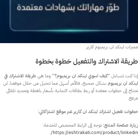
مميزات لينكد ان بريميوم كارير
طريقة الاشتراك والتفعيل خطوة بخطوة
إذا كنت تتساءل
“كيف اسوي لينكد ان بريميوم؟”
وما هي
طريقة الاشتراك في
لينكد ان بريميوم
بشكل صحيح، فالأمر أسهل مما تتخيل من خلال موقعنا. لن
تحتاج إلى خطوات معقدة أو ربط بطاقات ائتمانية بأسعار باهظة وتجديد تلقائي
مزعج.
خطوات تفعيل اشتراك لينكد ان كارير عبر موقع اشتراكاتي:
زيارة صفحة المنتج:
توجه إلى الرابط المخصص للخدمة:
.
https://eshtrakati.com/product/linkedin/