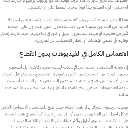
خصوصًا عند تكرار التجربة عدة مرات يوميًا. أما مع يوتيوب بريميوم اشتراك سنة
أو سنتين، فإن الفيديو يبدأ فورًا بمجرد الضغط على زر التشغيل.
هذا التحول البسيط يُحسن من كفاءة استخدام الوقت ويُشجع على استهلاك
المزيد من المحتوى بجودة أعلى. المستخدمون الذين يعتمدون على المنصة
لأغراض تعليمية أو مهنية سيشعرون بفرق واضح في إنتاجيتهم، حيث لا يتم إهدار
وقتهم في تخطي الإعلانات أو انتظار التحميلات غير الضرورية.
الانغماس الكامل في الفيديوهات بدون انقطاع
إن تجربة المشاهدة الخالية من الإعلانات ليست مجرد رفاهية، بل أصبحت
ضرورة للعديد من المستخدمين الذين يرغبون في الاستمتاع بمحتوى عالي الجودة
بدون أي تشويش. فمع تزايد عدد المبدعين المحترفين على المنصة، أصبحت
جودة الفيديوهات تضاهي إنتاج القنوات التلفزيونية، مما يتطلب بيئة مشاهدة
مثالية.
يوتيوب بريميوم اشتراك يوفر هذه البيئة، حيث يتيح للمستخدم الانغماس الكامل
في كل لحظة من الفيديو، من دون أي فواصل إعلانية. كما تُشجع هذه التجربة
على استكشاف محتوى أطول وأكثر عمقًا، مثل الأفلام الوثائقية، الشروحات
المطولة، والدروس التعليمية، وكل ذلك ضمن تجربة استخدام مثالية لا تتأثر