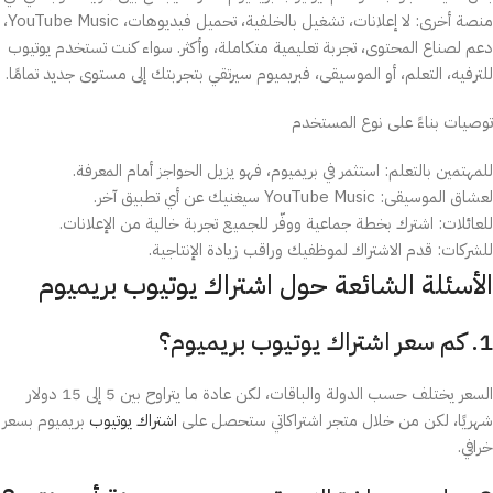
منصة أخرى: لا إعلانات، تشغيل بالخلفية، تحميل فيديوهات، YouTube Music،
دعم لصناع المحتوى، تجربة تعليمية متكاملة، وأكثر. سواء كنت تستخدم يوتيوب
للترفيه، التعلم، أو الموسيقى، فبريميوم سيرتقي بتجربتك إلى مستوى جديد تمامًا.
توصيات بناءً على نوع المستخدم
للمهتمين بالتعلم: استثمر في بريميوم، فهو يزيل الحواجز أمام المعرفة.
لعشاق الموسيقى: YouTube Music سيغنيك عن أي تطبيق آخر.
للعائلات: اشترك بخطة جماعية ووفّر للجميع تجربة خالية من الإعلانات.
للشركات: قدم الاشتراك لموظفيك وراقب زيادة الإنتاجية.
الأسئلة الشائعة حول اشتراك يوتيوب بريميوم
1. كم سعر اشتراك يوتيوب بريميوم؟
السعر يختلف حسب الدولة والباقات، لكن عادة ما يتراوح بين 5 إلى 15 دولار
شهريًا، لكن من خلال متجر اشتراكاتي ستحصل على
اشتراك يوتيوب
بريميوم بسعر
خرافي.