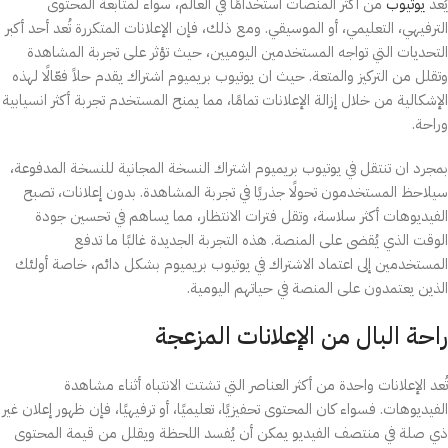
يُعد
يوتيوب
من أكثر المنصات استخدامًا في العالم، سواء لمتابعة المحتوى
الترفيهي، التعليمي، أو الموسيقي. ومع ذلك، فإن الإعلانات المتكررة تُعد أحد أكبر
التحديات التي تواجه المستخدمين اليوميين، حيث تؤثر على تجربة المشاهدة
وتقلل من التركيز والمتعة. حيث ان يوتيوب بريميوم اشتراك يقدم حلاً فعّالًا لهذه
الإشكالية من خلال إزالة الإعلانات تمامًا، مما يمنح المستخدم تجربة أكثر انسيابية
وراحة.
بمجرد ان تنتقل في يوتيوب بريميوم اشتراك النسخة المجانية للنسخة المدفوعة،
سيلاحظ المستخدمون تحولًا جذريًا في تجربة المشاهدة. بدون إعلانات، تصبح
الفيديوهات أكثر سلاسة، وتقل فترات الانتظار، مما يساهم في تحسين جودة
الوقت الذي يُقضى على المنصة. هذه التجربة الجديدة غالبًا ما تدفع
المستخدمين إلى اعتماد الاشتراك في يوتيوب بريميوم بشكل دائم، خاصة أولئك
الذين يعتمدون على المنصة في حياتهم اليومية.
راحة البال من الإعلانات المزعجة
تُعد الإعلانات واحدة من أكثر العناصر التي تشتت الانتباه أثناء مشاهدة
الفيديوهات. فسواء كان المحتوى تحفيزيًا، تعليميًا، أو ترفيهيًا، فإن ظهور إعلان غير
ذي صلة في منتصف الفيديو يمكن أن يُفسد اللحظة ويقلل من قيمة المحتوى