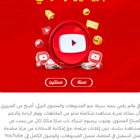
في عالم رقمي يتجه بسرعة نحو الفيديوهات والمحتوى المرئي، أصبح من الضروري
أن نمتلك تجربة مشاهدة متكاملة تخلو من المقاطعات وتوفر الراحة والدعم
لصناع المحتوى. يوتيوب بريميوم اشتراك بات خيارًا مثاليًا لكل من يبحث عن
مشاهدة سلسة، دون إعلانات مزعجة، مع إمكانية الاستفادة من مزايا متقدمة
مثل التشغيل في الخلفية، تحميل الفيديوهات، والوصول الكامل إلى YouTube