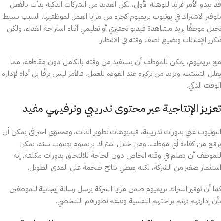
قد يبدو الأمر غريبًا للوهلة الأولى، لكن العديد من الشركات الذكية بدأت بالفعل
بتوفير الاشتراك في يوتيوب بريميوم كجزء من مزايا العمل لموظفيها. السبب بسيط:
تخيل موظفًا يريد مشاهدة فيديو تحفيزي أو تعليمي أثناء استراحة الغداء، ولكن
تتكرر الإعلانات وتضيع نصف وقته في الانتظار.
مع بريميوم، يمكن للموظف أن يستفيد من وقته بالكامل دون مقاطعة، مما
يقلل التشتت، ويزيد من تركيزه عند العودة للعمل. فالأمر ليس ترفًا بل أداة لإدارة
الوقت الذكي.
تعزيز الإنتاجية عبر محتوى تدريبي وترفيهي مفيد
اليوتيوب غني بدورات تدريبية، فيديوهات تطوير الذات، ومحتوى احترافي يمكن أن
يرفع من كفاءة أي موظف. ومن خلال اشتراك بريميوم يوتيوب سنه، يمكن
للموظف أن يتعلم في وقته الخاص دون الحاجة للالتحاق بدورات مكلفة. إنه
استثمار صغير من الشركة، لكنه يعطي نتائج ضخمة على المدى الطويل.
كما أن توفير اشتراك بريميوم ضمن مزايا الشركة يرسل رسالة إيجابية للموظفين
بأن إدارتهم تهتم براحتهم النفسية وتدعم تطورهم الشخصي.