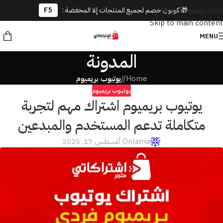
🎁 كوبون خصم لجميع المنتجات إلا المخفضة :
F5
Skip to navigation
Skip to main content
MENU
المدونة
Home
/
يوتيوب بريميوم
يوتيوب بريميوم
يوتيوب بريميوم اشتراك مهم لتجربة
متكاملة تدعم المستخدم والمبدعين
lama
On أغسطس 17, 2025