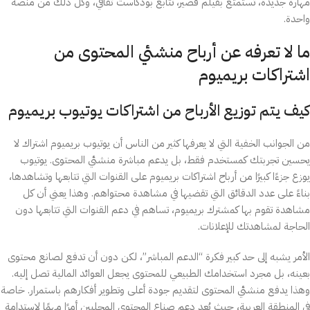
مهارة جديدة، تستمتع بفيلم قصير، تتابع بودكاست ثقافي، وكل ذلك من منصة
واحدة.
ما لا تعرفه عن أرباح منشئي المحتوى من
اشتراكات بريميوم
كيف يتم توزيع الأرباح من اشتراكات يوتيوب بريميوم
من الجوانب الخفية التي لا يعرفها كثير من الناس أن يوتيوب بريميوم اشتراك لا
يحسين تجربتك كمستخدم فقط، بل يدعم مباشرة منشئي المحتوى. يوتيوب
يوزع جزءًا كبيرًا من أرباح اشتراكات بريميوم على القنوات التي تتابعها وتشاهدها،
بناءً على عدد الدقائق التي تقضيها في مشاهدة محتواهم. وهذا يعني أن كل
مشاهدة تقوم بها كمشترك بريميوم، تساهم في دعم القنوات التي تتابعها دون
الحاجة لمشاهدتك للإعلانات.
الأمر يشبه إلى حد كبير فكرة “الدعم المباشر”، لكن دون أن تدفع لصانع محتوى
بعينه، بل مجرد استخدامك الطبيعي للمحتوى يجعل العوائد المالية تصل إليه.
وهذا يدفع منشئي المحتوى لتقديم جودة أعلى وتطوير أفكارهم باستمرار. خاصة
في المنطقة العربية، حيث يُعد دعم صناع المحتوى المحليين أمرًا مهمًا لاستدامة