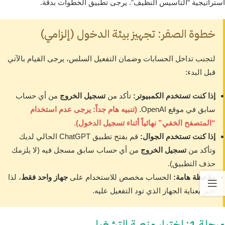
استراتيجية “التأسيس النظيف”. يرجى تطبيق الخطوات بدقة.
خطوة الصفر: تجهيز بيئة الدخول (إلزامي)
لتجنب تداخل الحسابات وضمان التفعيل السلس، يرجى القيام بالآتي
قبل البدء:
إذا كنت تستخدم الكمبيوتر:
تأكد من
تسجيل الخروج
من أي حساب
سابق في موقع OpenAI.
(تنبيه هام جداً: يرجى عدم استخدام
“المتصفح الخفي” نهائياً أثناء تسجيل الدخول).
إذا كنت تستخدم الجوال:
قم بفتح تطبيق ChatGPT الحالي لديك
وتأكد من
تسجيل الخروج
من أي حساب سابق مسجل فيه (لا يلزمك
حذف التطبيق).
ملاحظة هامة:
الحساب مخصص للاستخدام على
جهاز واحد فقط
، لذا
اختر بعناية الجهاز الذي تود التفعيل عليه.
مرحلة 1: اختيار منصة التشغيل