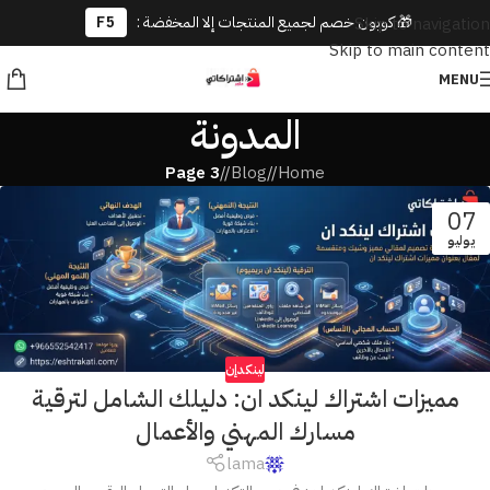
🎁 كوبون خصم لجميع المنتجات إلا المخفضة :
F5
Skip to navigation
Skip to main content
MENU
المدونة
Page 3
/
Blog
/
Home
07
يوليو
لينكدإن
مميزات اشتراك لينكد ان: دليلك الشامل لترقية
مسارك المهني والأعمال
lama