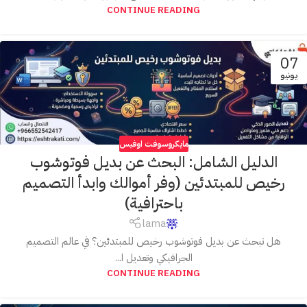
CONTINUE READING
07
يونيو
مايكروسوفت اوفيس
الدليل الشامل: البحث عن بديل فوتوشوب
رخيص للمبتدئين (وفر أموالك وابدأ التصميم
باحترافية)
lama
هل تبحث عن بديل فوتوشوب رخيص للمبتدئين؟ في عالم التصميم
الجرافيكي وتعديل ا...
CONTINUE READING