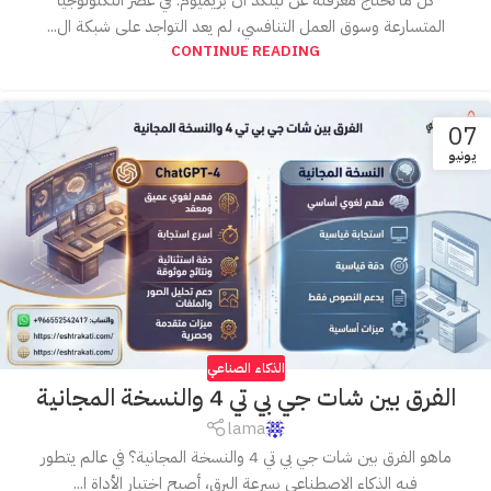
كل ما تحتاج معرفته عن لينكد ان بريميوم: في عصر التكنولوجيا
المتسارعة وسوق العمل التنافسي، لم يعد التواجد على شبكة ال...
CONTINUE READING
07
يونيو
الذكاء الصناعي
الفرق بين شات جي بي تي 4 والنسخة المجانية
lama
ماهو الفرق بين شات جي بي تي 4 والنسخة المجانية؟ في عالم يتطور
فيه الذكاء الاصطناعي بسرعة البرق، أصبح اختيار الأداة ا...