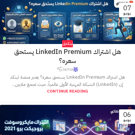
07
يونيو
لينكدإن
هل اشتراك LinkedIn Premium يستحق
سعره؟
lama
هل اشتراك LinkedIn Premium يستحق سعره؟ يعتبر منصة لينكد
إن (LinkedIn) الشبكة المهنية الأولى عالمياً، حيث تجمع ملايين...
CONTINUE READING
06
يونيو