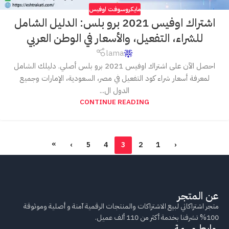
مايكروسوفت اوفيس
اشتراك اوفيس 2021 برو بلس: الدليل الشامل
للشراء، التفعيل، والأسعار في الوطن العربي
lama
احصل الآن على اشتراك اوفيس 2021 برو بلس أصلي. دليلك الشامل
لمعرفة أسعار شراء كود التفعيل في مصر، السعودية، الإمارات وجميع
الدول ال...
CONTINUE READING
»
›
5
4
3
2
1
‹
عن المتجر
متجر اشتراكاتي لبيع الاشتراكات والمنتجات الرقمية آمنة و أصلية وموثوقة
100% تشرفنا بخدمة أكثر من 110 ألف عميل.
روابط مهمة