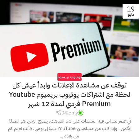
19
مايو
يوتيوب بريميوم
توقف عن مشاهدة الإعلانات وابدأ عيش كل
لحظة مع اشتراكات يوتيوب بريميوم Youtube
Premium فردي لمدة 12 شهر
04lonly
في عصر تتسابق فيه المنصات على شد انتباهك، يصبح الزمن هو العملة
الأثمن. وإذا كنت من مشاهدي YouTube بشكل يومي، فأنت تعلم كم
من هذه ...