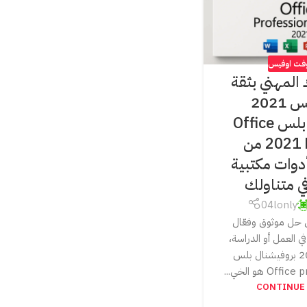
وفت اوفيس
 المهني بثقة
مع أوفيس 2021
بروفيشنال بلس Office
2021 Pro Plus من
أدوات مكتبية
في متناولك
04lonly
 حل موثوق وفعّال
ي العمل أو الدراسة،
فإن أوفيس 2021 بروفيشنال بلس
O هو الخي...
CONTINUE