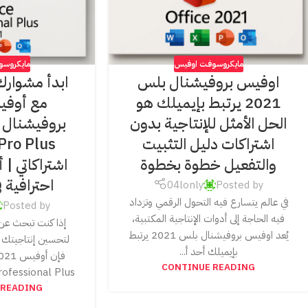
مايكروسوفت اوفيس
مايكروس
اوفيس بروفيشنال بلس
ابدأ مشوارك
2021 يرتبط بإيميلك هو
الحل الأمثل للإنتاجية بدون
اشتراكات دليل التثبيت
والتفعيل خطوة بخطوة
اشتراكاتي | 
احترافية 
04lonly
Posted by
في عالم يتسارع فيه التحول الرقمي وتزداد
Posted by
فيه الحاجة إلى أدوات الإنتاجية المكتبية،
إذا كنت تبحث عن
يُعد اوفيس بروفيشنال بلس 2021 يرتبط
لتحسين إنتاجيتك ف
بإيميلك أحد أ...
CONTINUE READING
ffice professional Plus
 READING