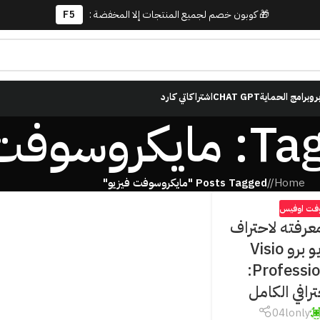
🎁 كوبون خصم لجميع المنتجات إلا المخفضة :
F5
برو
برامج الحماية
CHAT GPT
اشتراكاتي كارد
ت فيزيو
Home
/
Posts Tagged "مايكروسوفت فيزيو"
وفت اوفيس
عرفته لاحتراف
برنامج فيزيو برو Visio
Professional 2021:
ترافي الكامل
04lonly