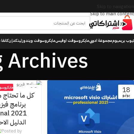
Skip to navigation
Skip to main content
تيوب بريميوم
مجموعة ادوبي
مايكروسوفت اوفيس
مايكروسوفت ويندوز
لينكدإن
كانفا 
Tag Archives: مايكروسوف
مايكروس
02
18
كل ما تحتاج م
يوليو
مايو
الدليل الاح
Posted by