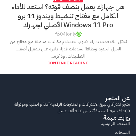
هل جهازك يعمل بنصف قوته؟ استعد للأداء
الكامل مع مفتاح تنشيط ويندوز 11 برو
Windows 11 Pro الأصلي لجهازك
04lonly
تخيّل انك قمت بشراء لابتوب حديث بإمكانيات مذهلة مع معالج من
الجيل الجديد وبطاقة رسومات قوية قادرة على تشغيل أصعب
التطبيقات، وذاكرة...
CONTINUE READING
عن المتجر
متجر اشتراكاتي لبيع الاشتراكات والمنتجات الرقمية آمنة و أصلية وموثوقة
100% تشرفنا بخدمة أكثر من 110 ألف عميل.
روابط مهمة
الصفحة الرئيسية
المنتجات