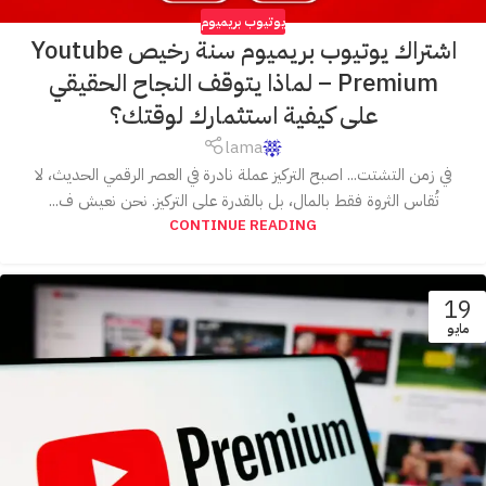
يوتيوب بريميوم
اشتراك يوتيوب بريميوم سنة رخيص Youtube
Premium – لماذا يتوقف النجاح الحقيقي
على كيفية استثمارك لوقتك؟
lama
في زمن التشتت... اصبح التركيز عملة نادرة في العصر الرقمي الحديث، لا
تُقاس الثروة فقط بالمال، بل بالقدرة على التركيز. نحن نعيش ف...
CONTINUE READING
19
مايو