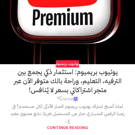
يوتيوب بريميوم
يوتيوب بريميوم: استثمار ذكي يجمع بين
الترفيه، التعليم، وراحة بالك متوفر الآن عبر
متجر اشتراكاتي بسعر لا يُنافس!
lama
لماذا أصبح اشتراك يوتيوب بريميوم الخيار الأذكى لكل مستخدم؟ في
زمننا الرقمي المتسارع، صار من المستحيل تقريبًا نتابع محتوى مفيد
ع...
CONTINUE READING