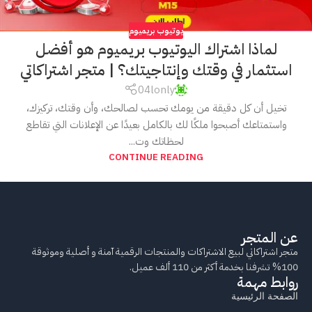
يوتيوب بريميوم
لماذا اشتراك اليوتيوب بريميوم هو أفضل
استثمار في وقتك وإنتاجيتك؟ | متجر اشتراكاتي
04lonly
تخيل أن كل دقيقة من يومك تحسب لصالحك، وأن وقتك، تركيزك،
واستمتاعك أصبحوا ملكًا لك بالكامل بعيدًا عن الإعلانات التي تقاطع
لحظاتك وت...
CONTINUE READING
عن المتجر
متجر اشتراكاتي لبيع الاشتراكات والمنتجات الرقمية آمنة و أصلية وموثوقة
100% تشرفنا بخدمة أكثر من 110 ألف عميل.
روابط مهمة
الصفحة الرئيسية