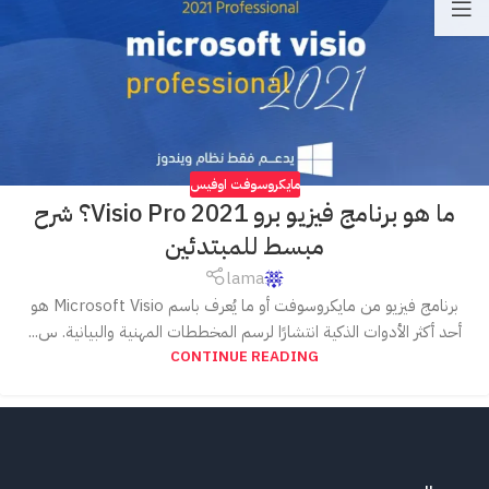
مايكروسوفت اوفيس
ما هو برنامج فيزيو برو Visio Pro 2021؟ شرح
مبسط للمبتدئين
lama
برنامج فيزيو من مايكروسوفت أو ما يُعرف باسم Microsoft Visio هو
أحد أكثر الأدوات الذكية انتشارًا لرسم المخططات المهنية والبيانية. س...
CONTINUE READING