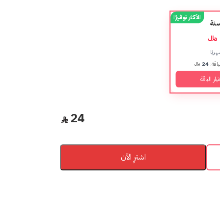
الأكثر توفيرًا
نة
هريًا
باقة:
24
﷼
ار الباقة
24
اشترِ الآن