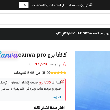
🎁 كوبون خصم لجميع المنتجات إلا المخفضة :
F5
برو
برامج الحماية
CHAT GPT
اشتراكاتي كارد
كانفا برو canva pro
11,918
تم شراءه
مرة
(5.0) من 545 تقييمات
اشتراك
كانفا برو
خدمة إنشاء المحتوى الإبداعي
صور و فيديوهات وعروض تقديمية و عناصر .
المزيد
اختر مدة اشتراكك