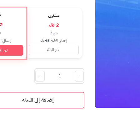
س
سنتين
2 ﷼
2 ﷼
ش
شهريًا
إجمالي الباقة:
48
﷼
إجمالي ال
اختر الباقة
تم اختي
+
-
إضافة إلى السلة