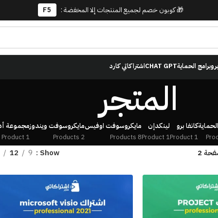
🎁 كوبون خصم لجميع المنتجات إلا المخفضة :
F5
برو
برامج الحماية
CHAT GPT
اشتراكاتي كارد
المتجر
الحماية
كانفا برو
لينكدإن
مايكروسوفت اوفيس
مايكروسوفت ويندوز
مجموعة أد
1 Product
2 Products
8 Products
1 Product
1 Product
فحة 2
Show
9
12
8