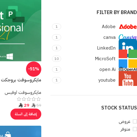
FILTER BY BRAND
Adobe
1
canva
1
LinkedIn
1
MicroSoft
10
-51%
open Ai
1
مايكروسوفت بروجكت برو ct pro 2021
youtube
1
مايكروسوفت اوفيس
29
59
STOCK STATUS
إضافة إلى السلة
عروض
متوفر