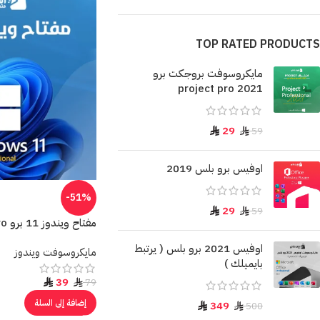
TOP RATED PRODUCTS
مايكروسوفت بروجكت برو
project pro 2021
29
59
اوفيس برو بلس 2019
-51%
29
59
مفتاح ويندوز 11 برو Windows 11 pro
اوفيس 2021 برو بلس ( يرتبط
مايكروسوفت ويندوز
بايميلك )
39
79
إضافة إلى السلة
349
500