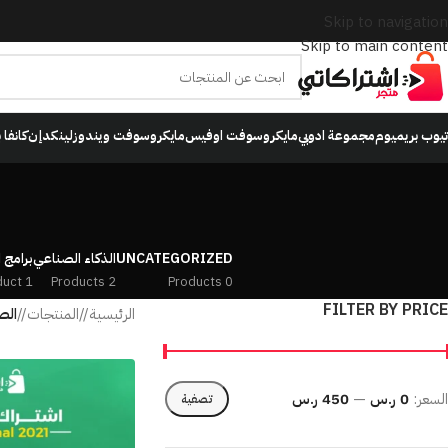
Skip to navigation
Skip to main content
تيوب بريميوم
مجموعة ادوبي
مايكروسوفت اوفيس
مايكروسوفت ويندوز
لينكدإن
كانفا 
UNCATEGORIZED
الذكاء الصناعي
برامج 
1 Product
2 Products
0 Products
FILTER BY PRICE
الرئيسية
/
المنتجات
/
الص
السعر:
0 ر.س
—
450 ر.س
تصفية