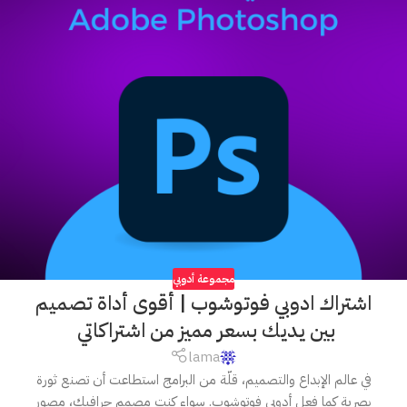
مجموعة أدوبي
اشتراك ادوبي فوتوشوب | أقوى أداة تصميم
بين يديك بسعر مميز من اشتراكاتي
lama
في عالم الإبداع والتصميم، قلّة من البرامج استطاعت أن تصنع ثورة
بصرية كما فعل أدوبي فوتوشوب. سواء كنت مصمم جرافيك، مصور