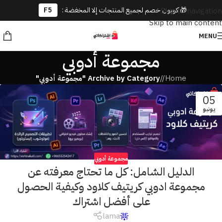
🎁 كوبون خصم لجميع المنتجات إلا المخفضة :
F5
Skip to navigation
Skip to main content
MENU
مجموعة أدوبي
Home
/
Archive by Category "مجموعة أدوبي"
05
يونيو
مجموعة أدوبي
الدليل الشامل: كل ما تحتاج معرفته عن
مجموعة ادوبي كريتيف كلاود وكيفية الحصول
على أفضل اشتراك
lama