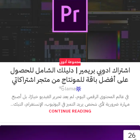
مجموعة أدوبي
اشتراك ادوبي بريمير | دليلك الشامل للحصول
على أفضل باقة للمونتاج من متجر اشتراكاتي
lama
في عالم المحتوى الرقمي اليوم، لم يعد تحرير الفيديو خيارًا، بل أصبح
مهارة ضرورية لأي شخص يريد التميز في اليوتيوب، الإنستغرام، التيك...
CONTINUE READING
26