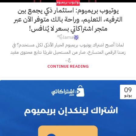
يوتيوب بريميوم
يوتيوب بريميوم: استثمار ذكي يجمع بين
الترفيه، التعليم، وراحة بالك متوفر الآن عبر
متجر اشتراكاتي بسعر لا يُنافس!
lama
لماذا أصبح اشتراك يوتيوب بريميوم الخيار الأذكى لكل مستخدم؟ في
زمننا الرقمي المتسارع، صار من المستحيل تقريبًا نتابع محتوى مفيد
ع...
CONTINUE READING
09
يوليو