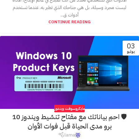
ليست مجرد وسيلة، بل هي جناحك الذي تطير به. عندما تستخدم
أدوات ق...
CONTINUE READING
03
يوليو
مايكروسوفت ويندوز
🛡️ احمِ بياناتك مع مفتاح تنشيط ويندوز 10
برو مدى الحياة قبل فوات الأوان
lama