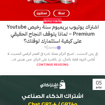
يوتيوب بريميوم
اشتراك يوتيوب بريميوم سنة رخيص Youtube
Premium – لماذا يتوقف النجاح الحقيقي
على كيفية استثمارك لوقتك؟
lama
في زمن التشتت... اصبح التركيز عملة نادرة في العصر الرقمي الحديث، لا
تُقاس الثروة فقط بالمال، بل بالقدرة على التركيز. نحن نعيش ف...
CONTINUE READING
05
يوليو