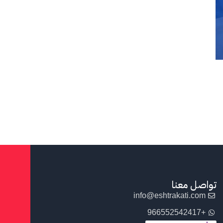
تواصل معنا
info@eshtrakati.com
+966552542417