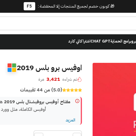
🎁 كوبون خصم لجميع المنتجات إلا المخفضة :
F5
برو
برامج الحماية
CHAT GPT
اشتراكاتي كارد
اوفيس برو بلس 2019
3,421
تم شراءه
مرة
(5.0) من 44 تقييمات
مفتاح أوفيس بروفيشنال بلس 2019
هو 
أوفيس الكاملة، مثل وورد و
المزيد