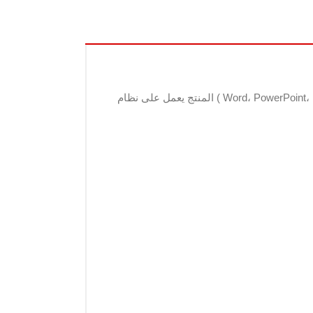
يعمل على جهاز واحد وتحتوي الحزمة على برامج ( Word، PowerPoint، Excel، Outlook، OneNote، Access، Publisher، Teams ) المنتج يعمل على نظام