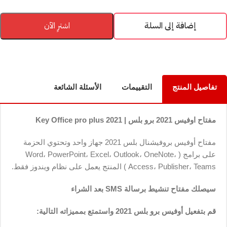
إضافة إلى السلة
اشترِ الآن
تفاصيل المنتج
التقييمات
الأسئلة الشائعة
مفتاح
اوفيس 2021 برو بلس
| Key Office pro plus 2021
مفتاح
أوفيس بروفيشنال بلس 2021
جهاز واحد وتحتوي الحزمة
على برامج ( Word، PowerPoint، Excel، Outlook، OneNote،
Access، Publisher، Teams ) المنتج يعمل على نظام ويندوز فقط.
سيصلك مفتاح تنشيط برسالة SMS بعد الشراء
قم بتفعيل
أوفيس برو بلس 2021
واستمتع بمميزاته التالية: