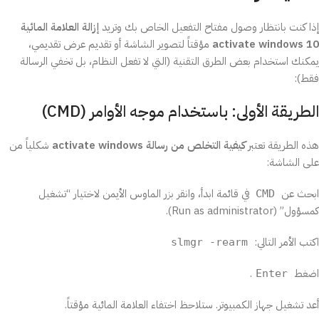
إذا كنت بانتظار وصول مفتاح التفعيل الخاص بك وتريد
إزالة العلامة المائية
activate windows 10
مؤقتاً لتصوير الشاشة أو تقديم عرض تقديمي،
يمكنك استخدام بعض الطرق التقنية (التي لا تفعل النظام، بل تخفي الرسالة
فقط):
الطريقة الأولى: باستخدام موجه الأوامر (CMD)
هذه الطريقة تعتبر
كيفية التخلص من رسالة activate windows
شكلياً من
على الشاشة:
ابحث عن
في قائمة ابدأ، وانقر بزر الماوس الأيمن لاختيار “تشغيل
CMD
كمسؤول” (Run as administrator).
اكتب الأمر التالي:
slmgr -rearm
اضغط
.
Enter
أعد تشغيل جهاز الكمبيوتر. ستلاحظ اختفاء العلامة المائية مؤقتاً.