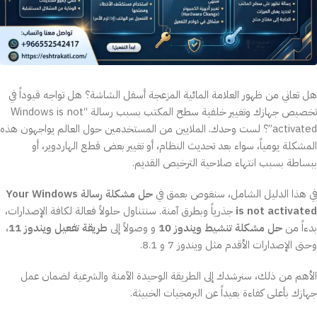
هل تعاني من ظهور العلامة المائية المزعجة أسفل الشاشة؟ هل تواجه قيوداً في
تخصيص جهازك وتغيير خلفية سطح المكتب بسبب رسالة “Windows is not
activated”؟ لست وحدك. الملايين من المستخدمين حول العالم يواجهون هذه
المشكلة يومياً، سواء بعد تحديث النظام، أو تغيير بعض قطع الهاردوير، أو
ببساطة بسبب انتهاء صلاحية الترخيص القديم.
في هذا الدليل الشامل، سنغوص بعمق في
حل مشكلة رسالة Your Windows
is not activated
جذرياً وبطرق آمنة. سنتناول حلولاً فعالة لكافة الإصدارات،
بدءاً من
حل مشكلة تنشيط ويندوز 10
و وصولاً إلى
طريقة تفعيل ويندوز 11
،
وحتى الإصدارات الأقدم مثل ويندوز 7 و 8.1.
الأهم من ذلك، سنرشدك إلى الطريقة الوحيدة الآمنة والشرعية لضمان عمل
جهازك بأعلى كفاءة بعيداً عن البرمجيات الخبيثة.