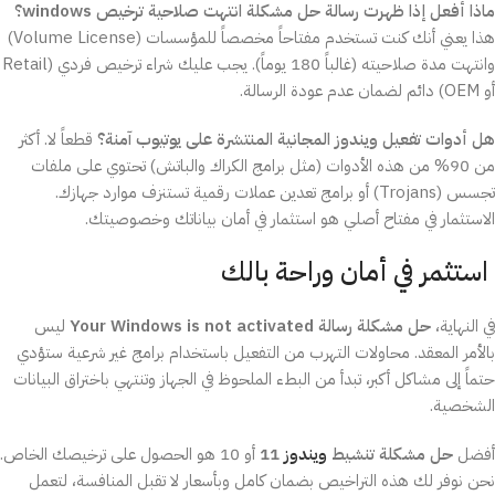
ماذا أفعل إذا ظهرت رسالة حل مشكلة انتهت صلاحية ترخيص windows؟
هذا يعني أنك كنت تستخدم مفتاحاً مخصصاً للمؤسسات (Volume License)
وانتهت مدة صلاحيته (غالباً 180 يوماً). يجب عليك شراء ترخيص فردي (Retail
أو OEM) دائم لضمان عدم عودة الرسالة.
هل أدوات تفعيل ويندوز المجانية المنتشرة على يوتيوب آمنة؟
قطعاً لا. أكثر
من 90% من هذه الأدوات (مثل برامج الكراك والباتش) تحتوي على ملفات
تجسس (Trojans) أو برامج تعدين عملات رقمية تستنزف موارد جهازك.
الاستثمار في مفتاح أصلي هو استثمار في أمان بياناتك وخصوصيتك.
استثمر في أمان وراحة بالك
في النهاية،
حل مشكلة رسالة Your Windows is not activated
ليس
بالأمر المعقد. محاولات التهرب من التفعيل باستخدام برامج غير شرعية ستؤدي
حتماً إلى مشاكل أكبر، تبدأ من البطء الملحوظ في الجهاز وتنتهي باختراق البيانات
الشخصية.
أفضل
حل مشكلة تنشيط
ويندوز
11
أو 10 هو الحصول على ترخيصك الخاص.
نحن نوفر لك هذه التراخيص بضمان كامل وبأسعار لا تقبل المنافسة، لتعمل