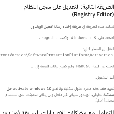
الطريقة الثانية: التعديل على سجل النظام
(Registry Editor)
تساعد هذه الطريقة في
طريقة إخفاء رسالة تفعيل الويندوز
:
اضغط على
واكتب
.
regedit
Windows + R
انتقل إلى المسار التالي:
rrentVersion\SoftwareProtectionPlatform\Activation
ابحث عن قيمة
وقم بتغيير بيانات القيمة إلى
.
1
Manual
أعد التشغيل.
تنويه هام:
هذه مجرد حلول شكلية ولا تعتبر
activate windows 10 حل
مشكلة
حقيقي. الويندوز سيبقى غير مفعل ولن يتلقى تحديثات حتى تستخدم
مفتاحاً أصلياً.
التعامل مع مشكلات الإصدارات السابقة (ويندوز