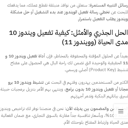
رسائل التنبيه المستمرة:
ستعاني من نوافذ منبثقة تقطع عملك، مما يدفعك
للبحث عن
تخطي رسالة تفعيل الويندوز عند بدء التشغيل
أو
حل مشكلة
ويندوز يطلب التفعيل باستمرار
.
الحل الجذري والأمثل: كيفية تفعيل ويندوز 10
مدى الحياة (وويندوز 11)
بعيداً عن الحلول المؤقتة والمحفوفة بالمخاطر، فإن
أداة تفعيل ويندوز 10 و
11
الحقيقية والوحيدة التي تضمن لك راحة البال هي الحصول على مفتاح
تنشيط (Product Key) أصلي ورسمي.
الكثير من المستخدمين يهدرون وقتهم في البحث عن
تنشيط ويندوز 10 برو
مجانا
أو
تفعيل ويندوز 10 بدون برامج
، وينتهي بهم الأمر بتنزيل برمجيات خبيثة
تسرق بياناتهم البنكية وتدمر أجهزتهم.
الحل الآمن والمضمون بين يديك الآن:
نحن في منصتنا نوفر لك تراخيص ويندوز
أصلية 100%، وبأسعار تنافسية جداً مقارنة بالسوق التجاري، مع ضمان الفعالية
مدى الحياة وارتباط المفتاح بلوحتك الأم.