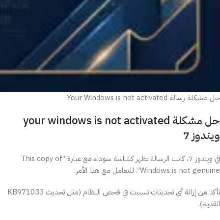
حل مشكلة رسالة Your Windows is not activated
حل مشكلة your windows is not activated
ويندوز 7
في ويندوز 7، كانت الرسالة تظهر كشاشة سوداء مع عبارة “This copy of
Windows is not genuine”. للتعامل مع هذا الأمر:
تأكد من إزالة أي تحديثات تسببت في فحص النظام (مثل تحديث KB971033
القديم).