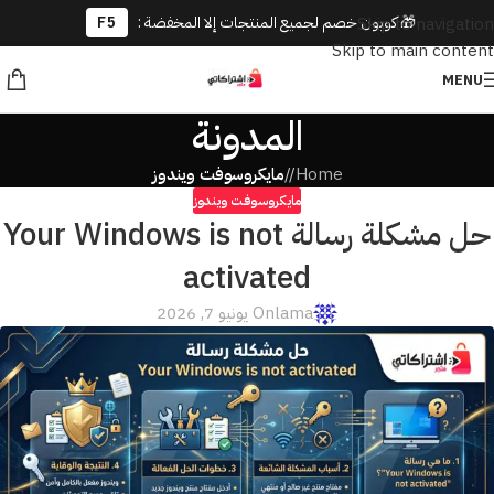
🎁 كوبون خصم لجميع المنتجات إلا المخفضة :
F5
Skip to navigation
Skip to main content
MENU
المدونة
Home
/
مايكروسوفت ويندوز
مايكروسوفت ويندوز
حل مشكلة رسالة Your Windows is not
activated
lama
On يونيو 7, 2026