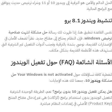
الحل الدائم والآمن هو الترقية إلى ويندوز 10 أو 11 وشراء ترخيص حديث يتوافق
مع البرامج الحالية.
تنشيط ويندوز 8.1 برو
نفس القاعدة تنطبق هنا. إذا ظهرت لك رسالة
حل مشكلة انتهت صلاحية
ترخيص windows
، فإن النظام يحتاج إلى مفتاح جديد. نظراً لضعف الأمان في
الإصدارات القديمة، نوصي بشدة بالترقية وتجنب أدوات التفعيل غير الشرعية التي
تستهدف هذه الأنظمة القديمة بشكل مكثف.
الأسئلة الشائعة (FAQ) حول تفعيل الويندوز
لتغطية كافة تساؤلاتك حول
Your Windows is not activated حل
مشكلة
ويندوز
10
، جمعنا لك هذه الإجابات:
هل يمكن تفعيل ويندوز 10 بدون برامج؟
نعم، الطريقة الوحيدة الشرعية
لتفعيل الويندوز بدون استخدام برامج (كراكات) هي عبر إدخال مفتاح المنتج
(Product Key) الأصلي في إعدادات النظام مباشرة.