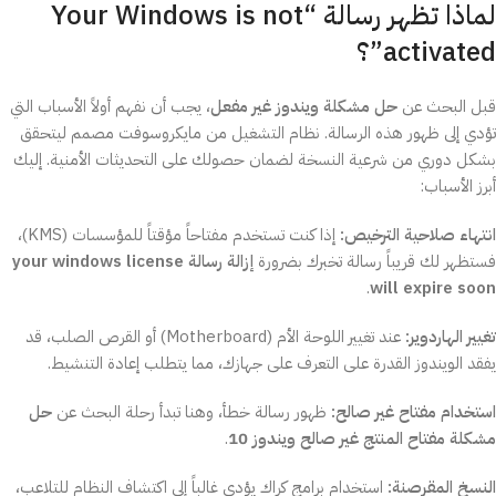
لماذا تظهر رسالة “Your Windows is not
activated”؟
قبل البحث عن
حل مشكلة ويندوز غير مفعل
، يجب أن نفهم أولاً الأسباب التي
تؤدي إلى ظهور هذه الرسالة. نظام التشغيل من مايكروسوفت مصمم ليتحقق
بشكل دوري من شرعية النسخة لضمان حصولك على التحديثات الأمنية. إليك
أبرز الأسباب:
انتهاء صلاحية الترخيص:
إذا كنت تستخدم مفتاحاً مؤقتاً للمؤسسات (KMS)،
فستظهر لك قريباً رسالة تخبرك بضرورة
إزالة رسالة your windows license
.
will expire soon
تغيير الهاردوير:
عند تغيير اللوحة الأم (Motherboard) أو القرص الصلب، قد
يفقد الويندوز القدرة على التعرف على جهازك، مما يتطلب إعادة التنشيط.
استخدام مفتاح غير صالح:
ظهور رسالة خطأ، وهنا تبدأ رحلة البحث عن
حل
مشكلة مفتاح المنتج غير صالح ويندوز 10
.
النسخ المقرصنة:
استخدام برامج كراك يؤدي غالباً إلى اكتشاف النظام للتلاعب،