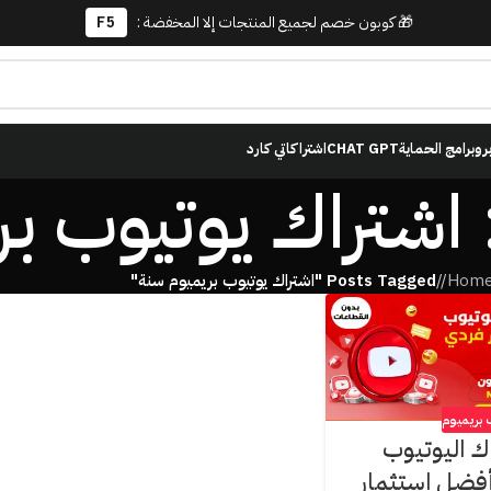
🎁 كوبون خصم لجميع المنتجات إلا المخفضة :
F5
برو
برامج الحماية
CHAT GPT
اشتراكاتي كارد
Hom
/
Posts Tagged "اشتراك يوتيوب بريميوم سنة"
 بريميوم
اك اليوتيوب
أفضل استثمار