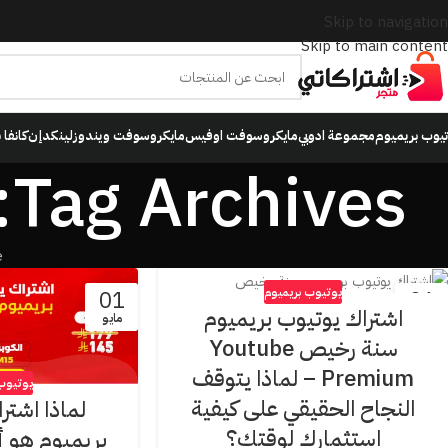
Skip to navigation
Skip to main content
تيوب بريميوم
مجموعة ادوبي
مايكروسوفت اوفيس
مايكروسوفت ويندوز
لينكدإن
كانفا 
Tag Archives: اشتراك يوتيوب بريميوم سنة
e
يوتيوب بريميوم
01
06
اشتراك يوتيوب بريميوم
يوليو
مايو
سنة رخيص Youtube
Premium – لماذا يتوقف
يوتيوب
النجاح الحقيقي على كيفية
لماذا اشتر
استثمارك لوقتك؟
بريميوم هو 