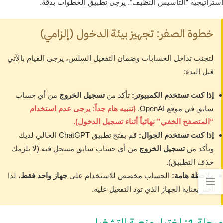
استراتيجية “التأسيس النظيف”. يرجى تطبيق الخطوات بدقة.
خطوة الصفر: تجهيز بيئة الدخول (إلزامي)
لتجنب تداخل الحسابات وضمان التفعيل السلس، يرجى القيام بالآتي
قبل البدء:
إذا كنت تستخدم الكمبيوتر:
تأكد من
تسجيل الخروج
من أي حساب
سابق في موقع OpenAI.
(تنبيه هام جداً: يرجى عدم استخدام
“المتصفح الخفي” نهائياً أثناء تسجيل الدخول).
إذا كنت تستخدم الجوال:
قم بفتح تطبيق ChatGPT الحالي لديك
وتأكد من
تسجيل الخروج
من أي حساب سابق مسجل فيه (لا يلزمك
حذف التطبيق).
ملاحظة هامة:
الحساب مخصص للاستخدام على
جهاز واحد فقط
، لذا
اختر بعناية الجهاز الذي تود التفعيل عليه.
مرحلة 1: اختيار منصة التشغيل