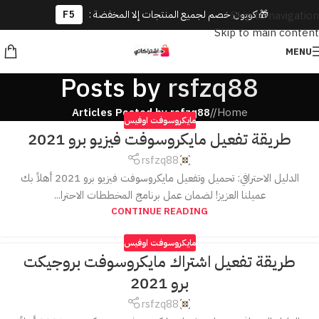
🎁 كوبون خصم لجميع المنتجات إلا المخفضة :
F5
Skip to navigation
Skip to main content
MENU
Posts by
rsfzq88
Articles Posted by rsfzq88
/
Home
مايكروسوفت اوفيس
طريقة تفعيل مايكروسوفت فيزيو برو 2021
rsfzq88
الدليل الاحترافي: تحميل وتفعيل مايكروسوفت فيزيو برو 2021 أهلاً بك
عميلنا العزيز! لضمان عمل برنامج المخططات الاحترا...
CONTINUE READING
مايكروسوفت اوفيس
طريقة تفعيل اشتراك مايكروسوفت بروجيكت
برو 2021
rsfzq88