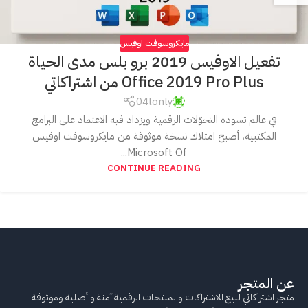
مايكروسوفت اوفيس
تفعيل الاوفيس 2019 برو بلس مدى الحياة
Office 2019 Pro Plus من اشتراكاتي
04lonly
في عالم تسوده التحوّلات الرقمية ويزداد فيه الاعتماد على البرامج
المكتبية، أصبح امتلاك نسخة موثوقة من مايكروسوفت اوفيس
Microsoft Of...
CONTINUE READING
عن المتجر
متجر اشتراكاتي لبيع الاشتراكات والمنتجات الرقمية آمنة و أصلية وموثوقة