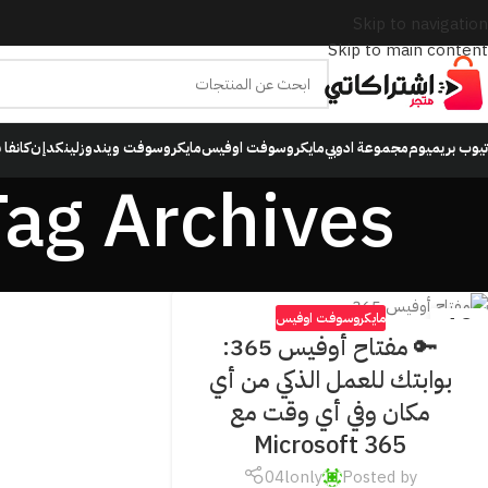
Skip to navigation
Skip to main content
تيوب بريميوم
مجموعة ادوبي
مايكروسوفت اوفيس
مايكروسوفت ويندوز
لينكدإن
كانفا 
Tag Archives: مفتاح منتج اوفيس 5
مايكروسوفت اوفيس
13
🔑 مفتاح أوفيس 365:
مايو
بوابتك للعمل الذكي من أي
مكان وفي أي وقت مع
Microsoft 365
04lonly
Posted by