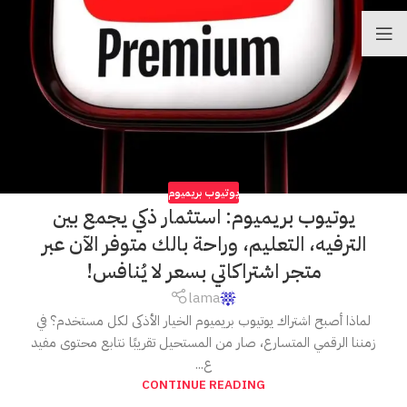
يوتيوب بريميوم
يوتيوب بريميوم: استثمار ذكي يجمع بين
الترفيه، التعليم، وراحة بالك متوفر الآن عبر
متجر اشتراكاتي بسعر لا يُنافس!
lama
لماذا أصبح اشتراك يوتيوب بريميوم الخيار الأذكى لكل مستخدم؟ في
زمننا الرقمي المتسارع، صار من المستحيل تقريبًا نتابع محتوى مفيد
ع...
CONTINUE READING